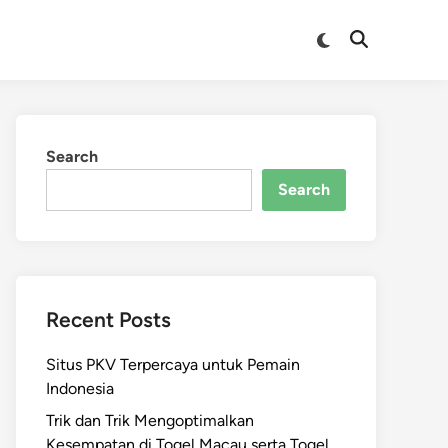
Switch
Open
to
Search
dark
mode
Search
Search
Recent Posts
Situs PKV Terpercaya untuk Pemain
Indonesia
Trik dan Trik Mengoptimalkan
Kesempatan di Togel Macau serta Togel