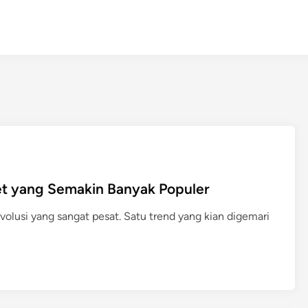
et yang Semakin Banyak Populer
volusi yang sangat pesat. Satu trend yang kian digemari