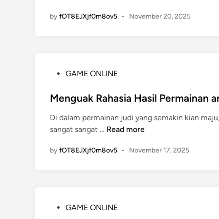
e
e
n
i
r
by
fOT8EJXjf0m8ov5
•
November 20, 2025
r
t
n
m
m
e
u
a
r
l
i
n
a
n
e
a
P
GAME ONLINE
a
t
n
o
n
y
y
s
Menguak Rahasia Hasil Permainan 
S
a
a
t
l
n
Di dalam permainan judi yang semakin kian maj
n
e
o
g
M
sangat sangat …
Read more
g
d
t
S
e
S
i
:
e
by
fOT8EJXjf0m8ov5
•
November 17, 2025
n
e
n
M
m
g
m
u
a
u
p
l
k
a
u
a
i
k
r
i
P
GAME ONLINE
n
R
n
d
o