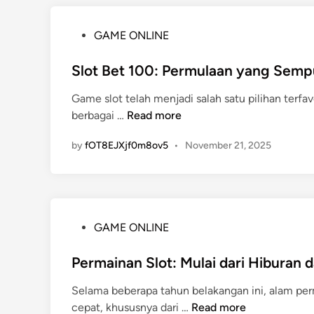
l
o
P
GAME ONLINE
t
o
:
s
Slot Bet 100: Permulaan yang Semp
F
t
e
Game slot telah menjadi salah satu pilihan terfav
e
n
S
berbagai …
Read more
d
o
l
i
m
by
fOT8EJXjf0m8ov5
•
November 21, 2025
o
n
e
t
n
B
a
e
J
t
u
P
GAME ONLINE
1
d
o
0
i
s
Permainan Slot: Mulai dari Hiburan 
0
D
t
:
Selama beberapa tahun belakangan ini, alam pe
i
e
P
P
cepat, khususnya dari …
Read more
I
d