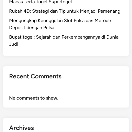
u
P
Macau serta Togel Supertogel
K
t
a
o
a
Rubah 4D: Strategi dan Tip untuk Menjadi Pemenang
a
r
k
m
Mengungkap Keunggulan Slot Pulsa dan Metode
m
n
e
u
Deposit dengan Pulsa
a
e
r
T
d
g
d
Bupatitogel: Sejarah dan Perkembangannya di Dunia
a
a
e
i
Judi
h
l
r
T
u
a
i
a
m
h
B
u
Recent Comments
e
n
r
2
m
0
No comments to show.
a
2
i
3
n
G
a
Archives