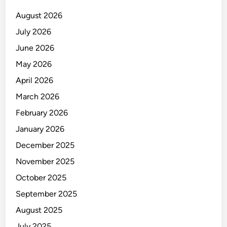
m
e
August 2026
S
July 2026
l
June 2026
o
t
May 2026
April 2026
March 2026
February 2026
January 2026
December 2025
November 2025
October 2025
September 2025
August 2025
July 2025