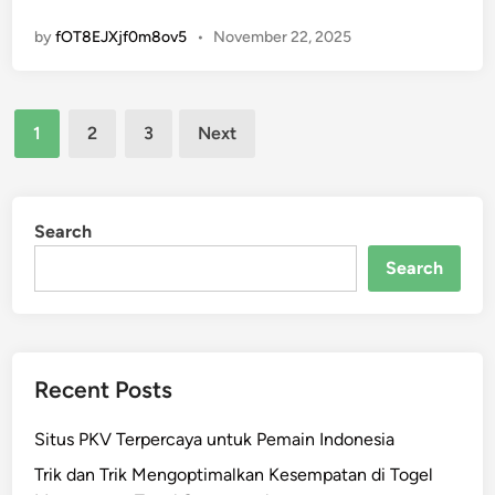
g
E
u
a
b
S
by
fOT8EJXjf0m8ov5
r
•
November 22, 2025
n
g
e
l
a
S
a
r
o
D
u
t
h
t
i
Posts
p
P
a
1
2
3
Next
y
g
e
e
pagination
s
a
i
r
r
i
n
t
G
m
l
g
a
a
Search
a
a
W
l
c
i
n
Search
a
o
n
M
j
r
a
a
i
:
n
i
b
K
S
n
W
Recent Posts
u
l
K
a
n
o
u
j
Situs PKV Terpercaya untuk Pemain Indonesia
c
t
d
i
i
L
a
Trik dan Trik Mengoptimalkan Kesempatan di Togel
b
U