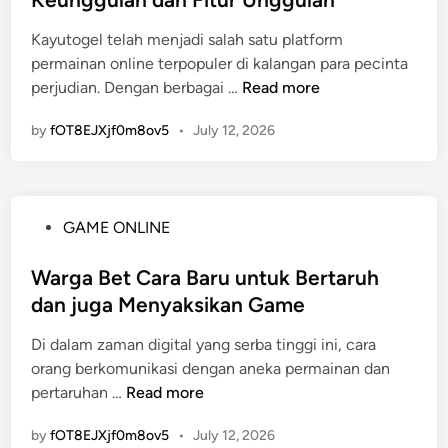
e
K
e
a
r
a
Kayutogel telah menjadi salah satu platform
d
s
m
m
permainan online terpopuler di kalangan para pecinta
i
i
a
u
M
perjudian. Dengan berbagai …
Read more
n
l
i
P
e
d
n
by
fOT8EJXjf0m8ov5
a
•
July 12, 2026
n
i
S
h
g
S
l
a
e
l
o
m
n
o
t
P
GAME ONLINE
i
a
t
s
o
l
K
l
s
Warga Bet Cara Baru untuk Bertaruh
K
u
o
t
dan juga Menyaksikan Game
a
d
t
e
y
a
A
Di dalam zaman digital yang serba tinggi ini, cara
d
u
:
n
orang berkomunikasi dengan aneka permainan dan
i
t
T
d
W
pertaruhan …
Read more
n
o
i
a
a
g
p
by
fOT8EJXjf0m8ov5
d
•
July 12, 2026
r
e