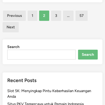
n
a
g
n
g
k
e
a
E
Posts
s
t
n
Previous
1
2
3
…
57
f
i
a
pagination
g
e
k
h
k
Next
k
a
u
a
t
n
i
n
i
G
K
B
f
Search
a
e
u
m
k
p
Search
e
a
a
y
t
a
i
a
t
Recent Posts
n
o
:
g
Slot 5K: Menyingkap Pintu Keberhasilan Keuangan
C
e
Anda
a
l
r
Situs PKV Terpercaya untuk Pemain Indonesia