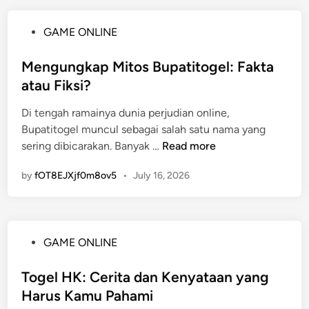
S
l
P
GAME ONLINE
o
o
t
s
Mengungkap Mitos Bupatitogel: Fakta
:
t
atau Fiksi?
S
e
t
Di tengah ramainya dunia perjudian online,
d
r
Bupatitogel muncul sebagai salah satu nama yang
i
a
M
sering dibicarakan. Banyak …
Read more
n
t
e
e
by
fOT8EJXjf0m8ov5
•
July 16, 2026
n
g
g
i
u
K
n
e
P
GAME ONLINE
g
m
o
k
e
s
Togel HK: Cerita dan Kenyataan yang
a
n
t
Harus Kamu Pahami
p
a
e