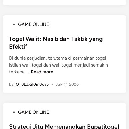
d
e
g
l
a
n
a
R
n
g
B
e
T
P
GAME ONLINE
a
e
s
r
o
n
t
m
i
s
Togel Walit: Nasib dan Taktik yang
S
C
i
k
t
e
Efektif
a
:
T
e
t
r
K
e
Di dunia perjudian, terutama di permainan togel,
d
o
a
e
r
istilah wali togel dan wali togel menjadi semakin
i
r
B
u
b
T
terkenal …
Read more
n
a
a
n
a
o
n
r
g
by
fOT8EJXjf0m8ov5
•
July 11, 2026
i
g
l
u
g
k
e
i
u
u
l
m
n
l
W
a
t
a
P
GAME ONLINE
a
r
u
n
o
l
i
k
d
s
Strategi Jitu Memenangkan Bupatitogel
i
b
B