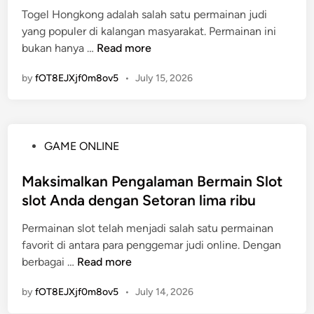
M
n
Togel Hongkong adalah salah satu permainan judi
d
i
g
yang populer di kalangan masyarakat. Permainan ini
i
t
a
T
bukan hanya …
Read more
n
o
n
o
s
B
by
fOT8EJXjf0m8ov5
•
July 15, 2026
g
B
e
e
u
r
l
p
l
H
a
i
P
GAME ONLINE
K
t
p
o
:
i
a
s
Maksimalkan Pengalaman Bermain Slot
C
t
t
t
slot Anda dengan Setoran lima ribu
e
o
G
e
r
g
a
Permainan slot telah menjadi salah satu permainan
d
i
e
n
favorit di antara para penggemar judi online. Dengan
i
t
l
d
M
berbagai …
Read more
n
a
:
a
a
d
F
by
fOT8EJXjf0m8ov5
•
July 14, 2026
k
a
a
s