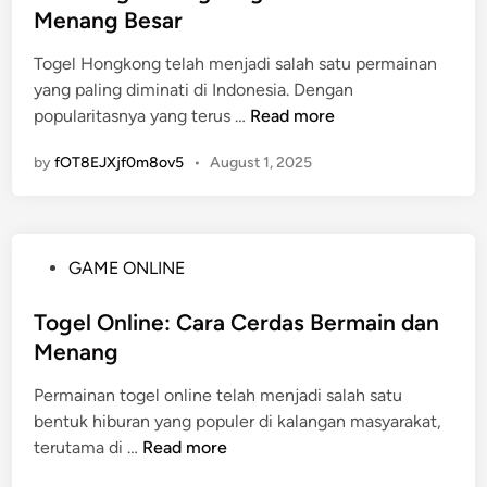
n
t
Menang Besar
a
d
g
e
r
a
u
Togel Hongkong telah menjadi salah satu permainan
d
:
n
n
yang paling diminati di Indonesia. Dengan
i
T
R
d
S
popularitasnya yang terus …
Read more
n
i
a
i
i
p
h
by
fOT8EJXjf0m8ov5
a
•
August 1, 2025
t
s
a
n
u
d
s
L
s
a
i
a
T
n
a
P
GAME ONLINE
n
o
T
S
o
g
g
r
u
s
Togel Online: Cara Cerdas Bermain dan
s
e
i
k
t
u
Menang
l
k
s
e
n
H
T
e
Permainan togel online telah menjadi salah satu
d
g
o
o
s
bentuk hiburan yang populer di kalangan masyarakat,
i
n
g
T
terutama di …
Read more
n
g
e
o
k