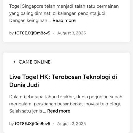
l
T
Togel Singapore telah menjadi salah satu permainan
d
H
o
yang paling diminati di kalangan pencinta judi.
i
o
g
S
Dengan keinginan …
Read more
n
n
e
i
g
l
by
fOT8EJXjf0m8ov5
•
August 3, 2025
t
k
H
u
o
o
s
n
n
T
g
g
P
GAME ONLINE
o
:
K
o
g
M
o
s
Live Togel HK: Terobosan Teknologi di
e
e
n
t
Dunia Judi
l
m
g
e
S
i
d
Dalam beberapa tahun terakhir, dunia perjudian sudah
d
i
l
a
mengalami perubahan besar berkat inovasi teknologi.
i
n
i
n
L
Salah satu jenis …
Read more
n
g
h
j
i
a
y
by
fOT8EJXjf0m8ov5
u
•
August 2, 2025
v
p
a
g
e