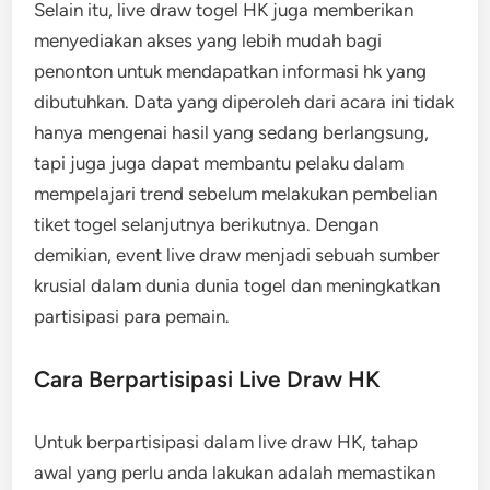
Selain itu, live draw togel HK juga memberikan
menyediakan akses yang lebih mudah bagi
penonton untuk mendapatkan informasi hk yang
dibutuhkan. Data yang diperoleh dari acara ini tidak
hanya mengenai hasil yang sedang berlangsung,
tapi juga juga dapat membantu pelaku dalam
mempelajari trend sebelum melakukan pembelian
tiket togel selanjutnya berikutnya. Dengan
demikian, event live draw menjadi sebuah sumber
krusial dalam dunia dunia togel dan meningkatkan
partisipasi para pemain.
Cara Berpartisipasi Live Draw HK
Untuk berpartisipasi dalam live draw HK, tahap
awal yang perlu anda lakukan adalah memastikan