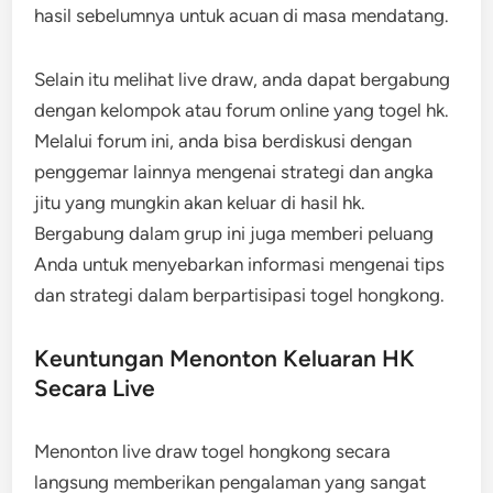
hasil sebelumnya untuk acuan di masa mendatang.
Selain itu melihat live draw, anda dapat bergabung
dengan kelompok atau forum online yang togel hk.
Melalui forum ini, anda bisa berdiskusi dengan
penggemar lainnya mengenai strategi dan angka
jitu yang mungkin akan keluar di hasil hk.
Bergabung dalam grup ini juga memberi peluang
Anda untuk menyebarkan informasi mengenai tips
dan strategi dalam berpartisipasi togel hongkong.
Keuntungan Menonton Keluaran HK
Secara Live
Menonton live draw togel hongkong secara
langsung memberikan pengalaman yang sangat