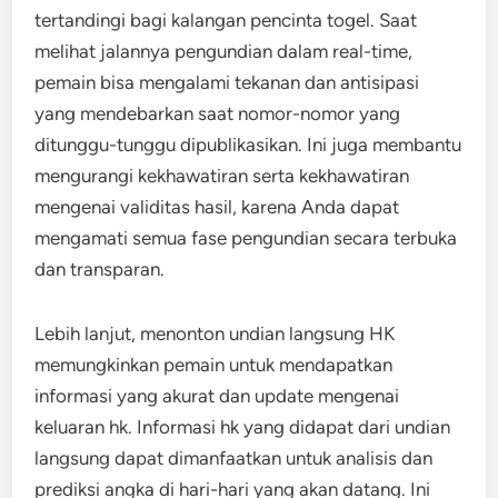
tertandingi bagi kalangan pencinta togel. Saat
melihat jalannya pengundian dalam real-time,
pemain bisa mengalami tekanan dan antisipasi
yang mendebarkan saat nomor-nomor yang
ditunggu-tunggu dipublikasikan. Ini juga membantu
mengurangi kekhawatiran serta kekhawatiran
mengenai validitas hasil, karena Anda dapat
mengamati semua fase pengundian secara terbuka
dan transparan.
Lebih lanjut, menonton undian langsung HK
memungkinkan pemain untuk mendapatkan
informasi yang akurat dan update mengenai
keluaran hk. Informasi hk yang didapat dari undian
langsung dapat dimanfaatkan untuk analisis dan
prediksi angka di hari-hari yang akan datang. Ini