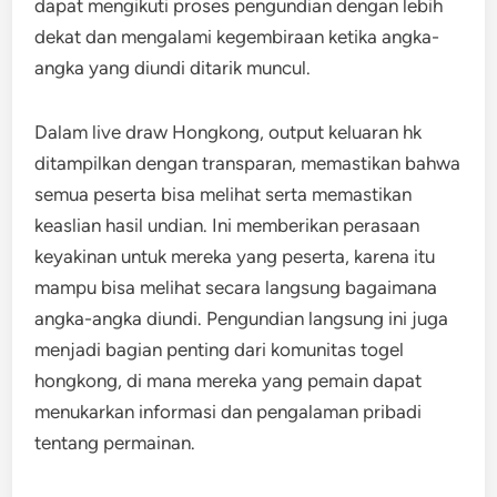
dapat mengikuti proses pengundian dengan lebih
dekat dan mengalami kegembiraan ketika angka-
angka yang diundi ditarik muncul.
Dalam live draw Hongkong, output keluaran hk
ditampilkan dengan transparan, memastikan bahwa
semua peserta bisa melihat serta memastikan
keaslian hasil undian. Ini memberikan perasaan
keyakinan untuk mereka yang peserta, karena itu
mampu bisa melihat secara langsung bagaimana
angka-angka diundi. Pengundian langsung ini juga
menjadi bagian penting dari komunitas togel
hongkong, di mana mereka yang pemain dapat
menukarkan informasi dan pengalaman pribadi
tentang permainan.