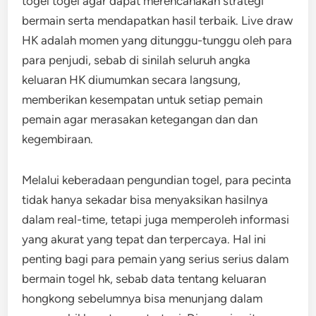
togel togel agar dapat merencanakan strategi
bermain serta mendapatkan hasil terbaik. Live draw
HK adalah momen yang ditunggu-tunggu oleh para
para penjudi, sebab di sinilah seluruh angka
keluaran HK diumumkan secara langsung,
memberikan kesempatan untuk setiap pemain
pemain agar merasakan ketegangan dan dan
kegembiraan.
Melalui keberadaan pengundian togel, para pecinta
tidak hanya sekadar bisa menyaksikan hasilnya
dalam real-time, tetapi juga memperoleh informasi
yang akurat yang tepat dan terpercaya. Hal ini
penting bagi para pemain yang serius serius dalam
bermain togel hk, sebab data tentang keluaran
hongkong sebelumnya bisa menunjang dalam