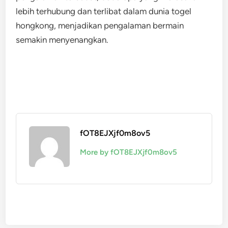
lebih terhubung dan terlibat dalam dunia togel
hongkong, menjadikan pengalaman bermain
semakin menyenangkan.
fOT8EJXjf0m8ov5
More by fOT8EJXjf0m8ov5