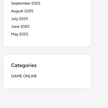
September 2025
August 2025
July 2025
June 2025
May 2025
Categories
GAME ONLINE