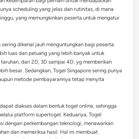
kan kesempatan bagi pemain untuk mendapatkan
punya scheduling yang jelas dan rutinitas, di mana
minggu, yang memungkinkan peserta untuk mengatur
 sering dikenal jauh menguntungkan bagi peserta.
bih luas dan peluang yang lebih banyak untuk
 taruhan, dari 2D, 3D sampai 4D, yg memberikan
lebih besar. Sedangkan, Togel Singapore sering punya
alaupun metode pembayarannya tetap menyita
a dapat diakses dalam bentuk togel online, sehingga
lalui platform supertogel. Keduanya, Togel
si dengan perkembangan teknologi, menawarkan
n dan memeriksa hasil. Hal ini membuat