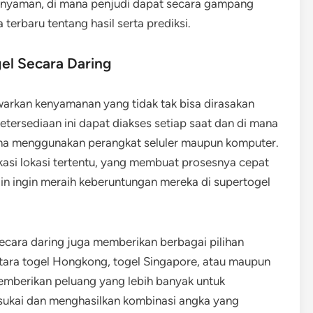
n nyaman, di mana penjudi dapat secara gampang
terbaru tentang hasil serta prediksi.
el Secara Daring
arkan kenyamanan yang tidak tak bisa dirasakan
etersediaan ini dapat diakses setiap saat dan di mana
ma menggunakan perangkat seluler maupun komputer.
okasi lokasi tertentu, yang membuat prosesnya cepat
in ingin meraih keberuntungan mereka di supertogel
ecara daring juga memberikan berbagai pilihan
ntara togel Hongkong, togel Singapore, atau maupun
emberikan peluang yang lebih banyak untuk
sukai dan menghasilkan kombinasi angka yang