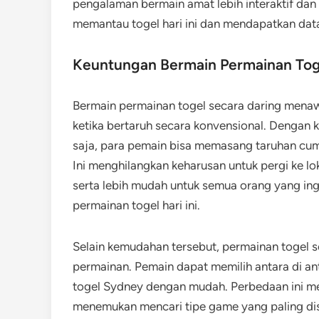
pengalaman bermain amat lebih interaktif da
memantau togel hari ini dan mendapatkan data 
Keuntungan Bermain Permainan Tog
Bermain permainan togel secara daring menaw
ketika bertaruh secara konvensional. Dengan k
saja, para pemain bisa memasang taruhan cu
Ini menghilangkan keharusan untuk pergi ke l
serta lebih mudah untuk semua orang yang ing
permainan togel hari ini.
Selain kemudahan tersebut, permainan togel s
permainan. Pemain dapat memilih antara di a
togel Sydney dengan mudah. Perbedaan ini m
menemukan mencari tipe game yang paling di