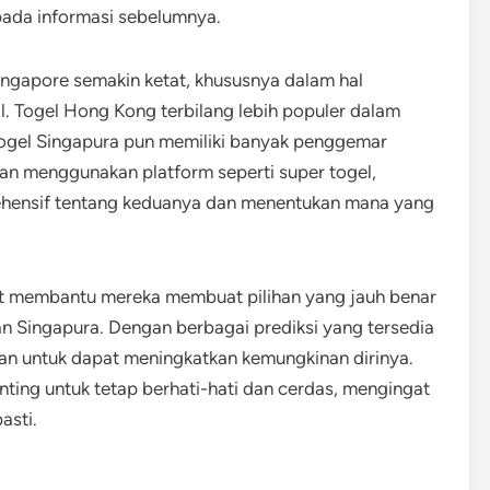
ada informasi sebelumnya.
ingapore semakin ketat, khususnya dalam hal
. Togel Hong Kong terbilang lebih populer dalam
 togel Singapura pun memiliki banyak penggemar
n menggunakan platform seperti super togel,
ehensif tentang keduanya dan menentukan mana yang
at membantu mereka membuat pilihan yang jauh benar
 Singapura. Dengan berbagai prediksi yang tersedia
pkan untuk dapat meningkatkan kemungkinan dirinya.
nting untuk tetap berhati-hati dan cerdas, mengingat
asti.