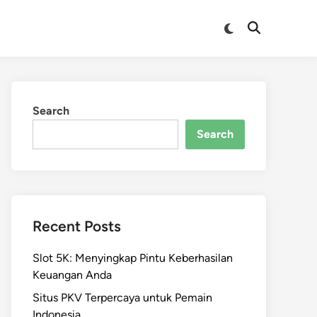
Switch
Open
to
Search
dark
mode
Search
Search
Recent Posts
Slot 5K: Menyingkap Pintu Keberhasilan
Keuangan Anda
Situs PKV Terpercaya untuk Pemain
Indonesia