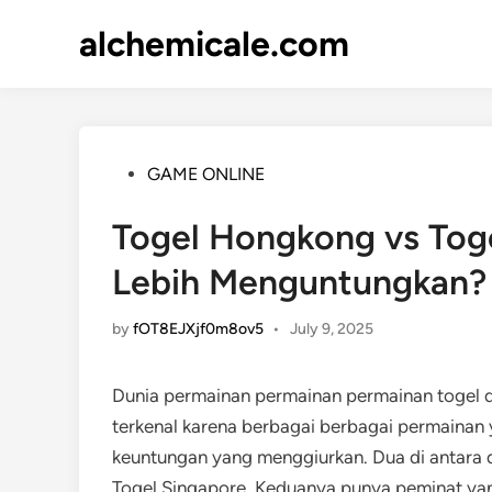
Skip
alchemicale.com
to
content
Posted
GAME ONLINE
in
Togel Hongkong vs Tog
Lebih Menguntungkan?
by
fOT8EJXjf0m8ov5
•
July 9, 2025
Dunia permainan permainan permainan togel di
terkenal karena berbagai berbagai permaina
keuntungan yang menggiurkan. Dua di antara d
Togel Singapore. Keduanya punya peminat yan