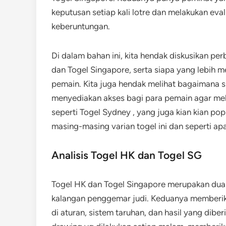
keputusan setiap kali lotre dan melakukan eva
keberuntungan.
Di dalam bahan ini, kita hendak diskusikan 
dan Togel Singapore, serta siapa yang lebi
pemain. Kita juga hendak melihat bagaimana sit
menyediakan akses bagi para pemain agar mel
seperti Togel Sydney , yang juga kian kian popu
masing-masing varian togel ini dan seperti a
Analisis Togel HK dan Togel SG
Togel HK dan Togel Singapore merupakan dua j
kalangan penggemar judi. Keduanya memberik
di aturan, sistem taruhan, dan hasil yang diber