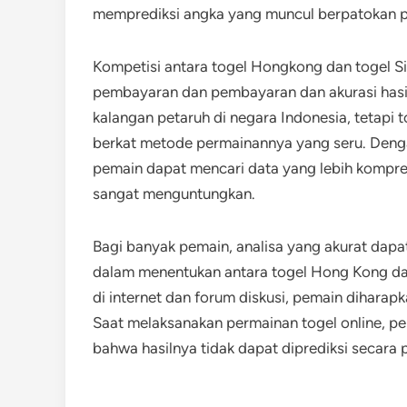
memprediksi angka yang muncul berpatokan p
Kompetisi antara togel Hongkong dan togel S
pembayaran dan pembayaran dan akurasi hasil
kalangan petaruh di negara Indonesia, tetapi
berkat metode permainannya yang seru. Denga
pemain dapat mencari data yang lebih kompr
sangat menguntungkan.
Bagi banyak pemain, analisa yang akurat dap
dalam menentukan antara togel Hong Kong dan
di internet dan forum diskusi, pemain dihara
Saat melaksanakan permainan togel online, pe
bahwa hasilnya tidak dapat diprediksi secara p