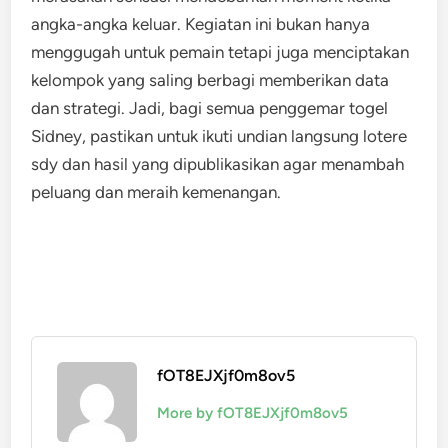
angka-angka keluar. Kegiatan ini bukan hanya
menggugah untuk pemain tetapi juga menciptakan
kelompok yang saling berbagi memberikan data
dan strategi. Jadi, bagi semua penggemar togel
Sidney, pastikan untuk ikuti undian langsung lotere
sdy dan hasil yang dipublikasikan agar menambah
peluang dan meraih kemenangan.
fOT8EJXjf0m8ov5
More by fOT8EJXjf0m8ov5