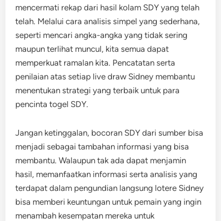
mencermati rekap dari hasil kolam SDY yang telah
telah. Melalui cara analisis simpel yang sederhana,
seperti mencari angka-angka yang tidak sering
maupun terlihat muncul, kita semua dapat
memperkuat ramalan kita. Pencatatan serta
penilaian atas setiap live draw Sidney membantu
menentukan strategi yang terbaik untuk para
pencinta togel SDY.
Jangan ketinggalan, bocoran SDY dari sumber bisa
menjadi sebagai tambahan informasi yang bisa
membantu. Walaupun tak ada dapat menjamin
hasil, memanfaatkan informasi serta analisis yang
terdapat dalam pengundian langsung lotere Sidney
bisa memberi keuntungan untuk pemain yang ingin
menambah kesempatan mereka untuk