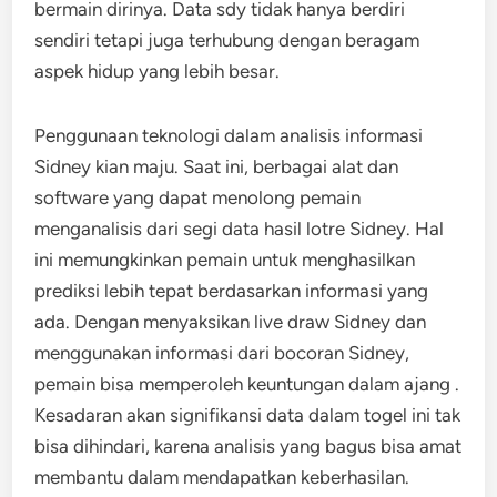
bermain dirinya. Data sdy tidak hanya berdiri
sendiri tetapi juga terhubung dengan beragam
aspek hidup yang lebih besar.
Penggunaan teknologi dalam analisis informasi
Sidney kian maju. Saat ini, berbagai alat dan
software yang dapat menolong pemain
menganalisis dari segi data hasil lotre Sidney. Hal
ini memungkinkan pemain untuk menghasilkan
prediksi lebih tepat berdasarkan informasi yang
ada. Dengan menyaksikan live draw Sidney dan
menggunakan informasi dari bocoran Sidney,
pemain bisa memperoleh keuntungan dalam ajang .
Kesadaran akan signifikansi data dalam togel ini tak
bisa dihindari, karena analisis yang bagus bisa amat
membantu dalam mendapatkan keberhasilan.