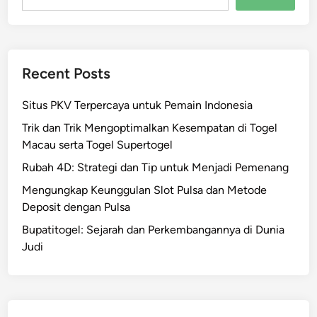
Recent Posts
Situs PKV Terpercaya untuk Pemain Indonesia
Trik dan Trik Mengoptimalkan Kesempatan di Togel
Macau serta Togel Supertogel
Rubah 4D: Strategi dan Tip untuk Menjadi Pemenang
Mengungkap Keunggulan Slot Pulsa dan Metode
Deposit dengan Pulsa
Bupatitogel: Sejarah dan Perkembangannya di Dunia
Judi