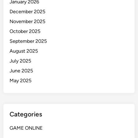
January 2026
December 2025
November 2025
October 2025
September 2025
August 2025
July 2025
June 2025
May 2025
Categories
GAME ONLINE