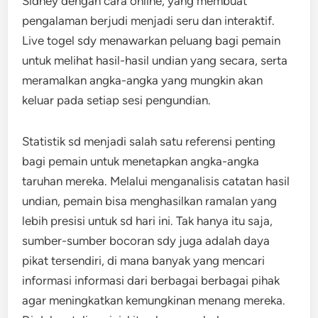
Sidney dengan cara online, yang membuat
pengalaman berjudi menjadi seru dan interaktif.
Live togel sdy menawarkan peluang bagi pemain
untuk melihat hasil-hasil undian yang secara, serta
meramalkan angka-angka yang mungkin akan
keluar pada setiap sesi pengundian.
Statistik sd menjadi salah satu referensi penting
bagi pemain untuk menetapkan angka-angka
taruhan mereka. Melalui menganalisis catatan hasil
undian, pemain bisa menghasilkan ramalan yang
lebih presisi untuk sd hari ini. Tak hanya itu saja,
sumber-sumber bocoran sdy juga adalah daya
pikat tersendiri, di mana banyak yang mencari
informasi informasi dari berbagai berbagai pihak
agar meningkatkan kemungkinan menang mereka.