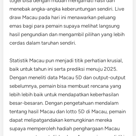
togel bisa dengan mudah mengamati hasil dan
menebak angka-angka keberuntungan sendiri. Live
draw Macau pada hari ini menawarkan peluang
emas bagi para pemain supaya melihat langsung
hasil pengundian dan mengambil pilihan yang lebih
cerdas dalam taruhan sendiri.
Statistik Macau pun menjadi titik perhatian krusial,
baik untuk tahun ini serta prediksi menuju 2025.
Dengan meneliti data Macau 5D dan output-output
sebelumnya, pemain bisa membuat rencana yang
lebih lebih baik untuk mendapatkan keberhasilan
besar-besaran. Dengan pengetahuan mendalam
tentang hasil Macau dan lotto 5D di Macau, pemain
dapat melipatgandakan kemungkinan mereka
supaya memperoleh hadiah penghargaan Macau