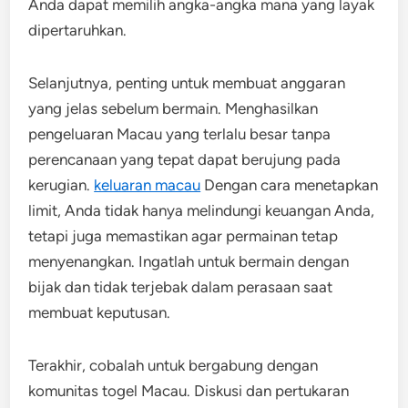
Anda dapat memilih angka-angka mana yang layak
dipertaruhkan.
Selanjutnya, penting untuk membuat anggaran
yang jelas sebelum bermain. Menghasilkan
pengeluaran Macau yang terlalu besar tanpa
perencanaan yang tepat dapat berujung pada
kerugian.
keluaran macau
Dengan cara menetapkan
limit, Anda tidak hanya melindungi keuangan Anda,
tetapi juga memastikan agar permainan tetap
menyenangkan. Ingatlah untuk bermain dengan
bijak dan tidak terjebak dalam perasaan saat
membuat keputusan.
Terakhir, cobalah untuk bergabung dengan
komunitas togel Macau. Diskusi dan pertukaran