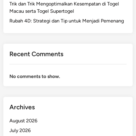
Trik dan Trik Mengoptimalkan Kesempatan di Togel
Macau serta Togel Supertogel
Rubah 4D: Strategi dan Tip untuk Menjadi Pemenang
Recent Comments
No comments to show.
Archives
August 2026
July 2026