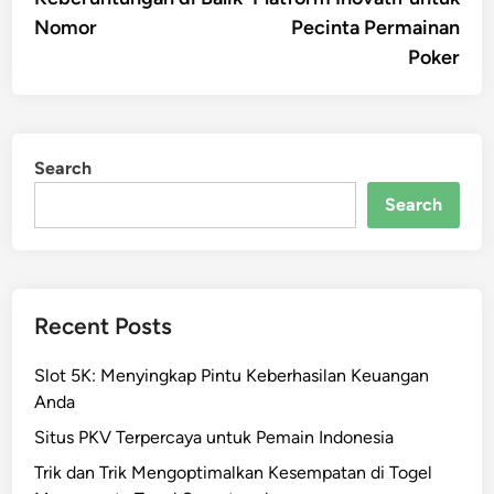
Nomor
Pecinta Permainan
Poker
Search
Search
Recent Posts
Slot 5K: Menyingkap Pintu Keberhasilan Keuangan
Anda
Situs PKV Terpercaya untuk Pemain Indonesia
Trik dan Trik Mengoptimalkan Kesempatan di Togel