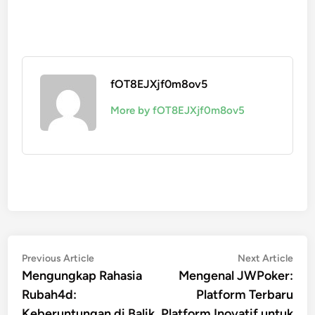
fOT8EJXjf0m8ov5
More by fOT8EJXjf0m8ov5
Post
Previous
Nex
Previous Article
Next Article
article:
artic
Mengungkap Rahasia
Mengenal JWPoker:
navigation
Rubah4d:
Platform Terbaru
Keberuntungan di Balik
Platform Inovatif untuk