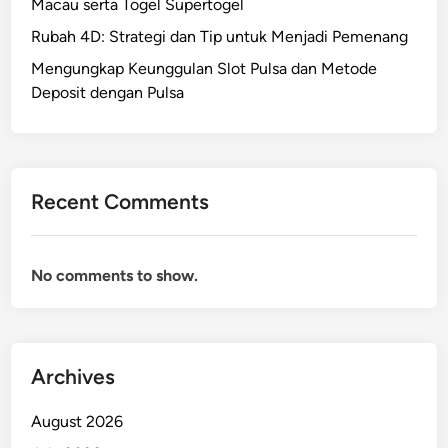
Macau serta Togel Supertogel
Rubah 4D: Strategi dan Tip untuk Menjadi Pemenang
Mengungkap Keunggulan Slot Pulsa dan Metode
Deposit dengan Pulsa
Recent Comments
No comments to show.
Archives
August 2026