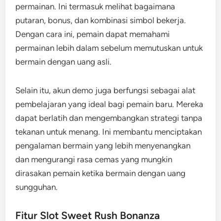
permainan. Ini termasuk melihat bagaimana
putaran, bonus, dan kombinasi simbol bekerja.
Dengan cara ini, pemain dapat memahami
permainan lebih dalam sebelum memutuskan untuk
bermain dengan uang asli.
Selain itu, akun demo juga berfungsi sebagai alat
pembelajaran yang ideal bagi pemain baru. Mereka
dapat berlatih dan mengembangkan strategi tanpa
tekanan untuk menang. Ini membantu menciptakan
pengalaman bermain yang lebih menyenangkan
dan mengurangi rasa cemas yang mungkin
dirasakan pemain ketika bermain dengan uang
sungguhan.
Fitur Slot Sweet Rush Bonanza