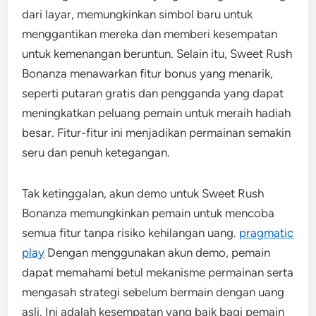
dari layar, memungkinkan simbol baru untuk
menggantikan mereka dan memberi kesempatan
untuk kemenangan beruntun. Selain itu, Sweet Rush
Bonanza menawarkan fitur bonus yang menarik,
seperti putaran gratis dan pengganda yang dapat
meningkatkan peluang pemain untuk meraih hadiah
besar. Fitur-fitur ini menjadikan permainan semakin
seru dan penuh ketegangan.
Tak ketinggalan, akun demo untuk Sweet Rush
Bonanza memungkinkan pemain untuk mencoba
semua fitur tanpa risiko kehilangan uang.
pragmatic
play
Dengan menggunakan akun demo, pemain
dapat memahami betul mekanisme permainan serta
mengasah strategi sebelum bermain dengan uang
asli. Ini adalah kesempatan yang baik bagi pemain