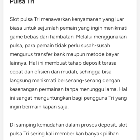
Pulsa Tri
Slot pulsa Tri menawarkan kenyamanan yang luar
biasa untuk sejumlah pemain yang ingin menikmati
game bebas dari hambatan. Melalui menggunakan
pulsa, para pemain tidak perlu susah-susah
mengurus transfer bank maupun metode bayar
lainnya. Hal ini membuat tahap deposit terasa
cepat dan efisien dan mudah, sehingga bisa
langsung menikmati bersenang-senang dengan
kesenangan permainan tanpa menunggu lama. Hal
ini sangat menguntungkan bagi pengguna Tri yang
ingin bermain kapan saja.
Di samping kemudahan dalam proses deposit, slot
pulsa Tri sering kali memberikan banyak pilihan