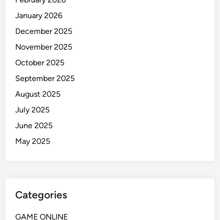
January 2026
December 2025
November 2025
October 2025
September 2025
August 2025
July 2025
June 2025
May 2025
Categories
GAME ONLINE