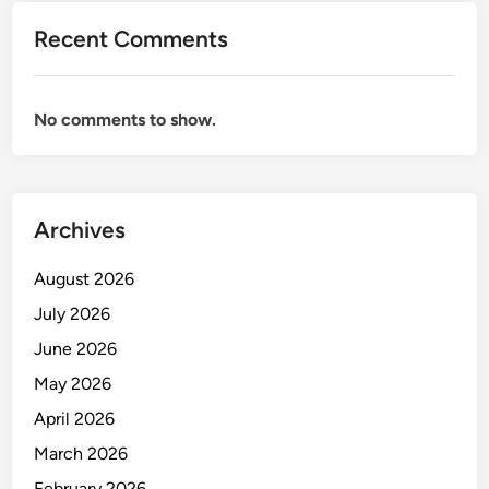
Recent Comments
No comments to show.
Archives
August 2026
July 2026
June 2026
May 2026
April 2026
March 2026
February 2026