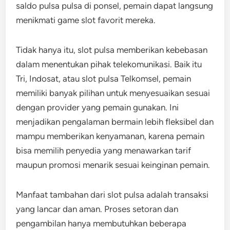
saldo pulsa pulsa di ponsel, pemain dapat langsung
menikmati game slot favorit mereka.
Tidak hanya itu, slot pulsa memberikan kebebasan
dalam menentukan pihak telekomunikasi. Baik itu
Tri, Indosat, atau slot pulsa Telkomsel, pemain
memiliki banyak pilihan untuk menyesuaikan sesuai
dengan provider yang pemain gunakan. Ini
menjadikan pengalaman bermain lebih fleksibel dan
mampu memberikan kenyamanan, karena pemain
bisa memilih penyedia yang menawarkan tarif
maupun promosi menarik sesuai keinginan pemain.
Manfaat tambahan dari slot pulsa adalah transaksi
yang lancar dan aman. Proses setoran dan
pengambilan hanya membutuhkan beberapa