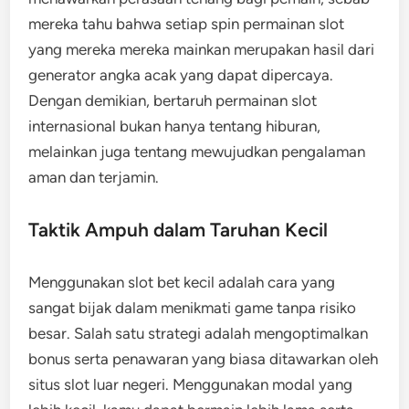
mereka tahu bahwa setiap spin permainan slot
yang mereka mereka mainkan merupakan hasil dari
generator angka acak yang dapat dipercaya.
Dengan demikian, bertaruh permainan slot
internasional bukan hanya tentang hiburan,
melainkan juga tentang mewujudkan pengalaman
aman dan terjamin.
Taktik Ampuh dalam Taruhan Kecil
Menggunakan slot bet kecil adalah cara yang
sangat bijak dalam menikmati game tanpa risiko
besar. Salah satu strategi adalah mengoptimalkan
bonus serta penawaran yang biasa ditawarkan oleh
situs slot luar negeri. Menggunakan modal yang