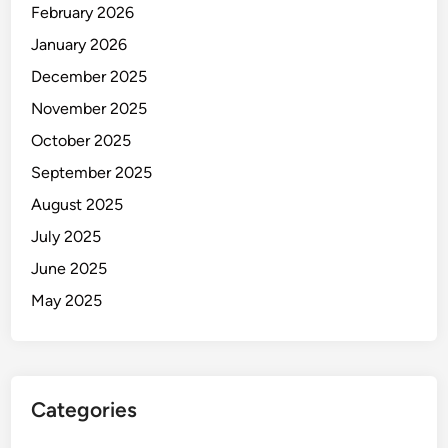
February 2026
January 2026
December 2025
November 2025
October 2025
September 2025
August 2025
July 2025
June 2025
May 2025
Categories