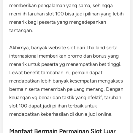
memberikan pengalaman yang sama, sehingga
memilih taruhan slot 100 bisa jadi pilihan yang lebih
menarik bagi peserta yang mengedepankan
tantangan.
Akhirnya, banyak website slot dari Thailand serta
internasional memberikan promo dan bonus yang
menarik untuk peserta yg menempatkan bet tinggi.
Lewat benefit tambahan ini, pemain dapat
mendapatkan lebih banyak kesempatan mengakses
bermain serta menambah peluang menang. Dengan
keuangan yg benar dan taktik yang efektif, taruhan
slot 100 dapat jadi pilihan terbaik untuk
mendapatkan keberhasilan di dunia judi online.
Manfaat Bermain Permainan Slot Luar