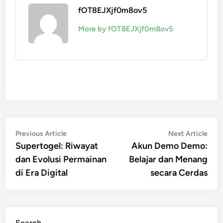
fOT8EJXjf0m8ov5
More by fOT8EJXjf0m8ov5
Post
Previous
Nex
Previous Article
Next Article
article:
artic
Supertogel: Riwayat
Akun Demo Demo:
navigation
dan Evolusi Permainan
Belajar dan Menang
di Era Digital
secara Cerdas
Search