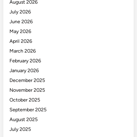
i
August 2026
n
July 2026
g
June 2026
E
f
May 2026
e
April 2026
k
March 2026
t
i
February 2026
f
January 2026
December 2025
November 2025
October 2025
September 2025
August 2025
July 2025