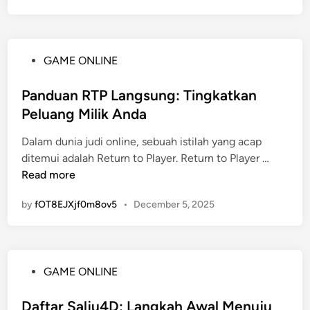
d
b
e
d
e
a
a
l
o
b
r
g
u
n
u
i
a
P
GAME ONLINE
s
e
a
D
i
o
u
s
h
e
K
s
Panduan RTP Langsung: Tingkatkan
r
i
S
p
e
t
Peluang Milik Anda
i
a
e
o
b
e
J
b
s
Dalam dunia judi online, sebuah istilah yang acap
u
d
a
u
i
P
ditemui adalah Return to Player. Return to Player …
t
i
g
a
t
a
Read more
u
n
a
h
d
n
h
t
P
a
by
fOT8EJXjf0m8ov5
•
December 5, 2025
d
a
P
a
n
u
n
e
n
P
a
I
r
d
e
n
s
m
a
m
P
GAME ONLINE
R
i
a
n
b
o
T
U
i
g
a
s
Daftar Salju4D: Langkah Awal Menuju
P
l