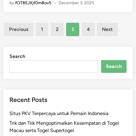
n
by
fOT8EJXjf0m8ov5
•
December 3, 2025
a
n
e
a
P
n
a
a
n
e
C
n
l
g
l
a
Posts
g
i
k
Previous
1
2
3
4
Next
u
r
B
t
pagination
a
a
a
e
a
h
n
U
s
s
A
g
n
a
Search
w
M
t
r
a
Search
i
u
d
l
l
k
e
M
i
M
n
e
k
e
g
n
A
n
Recent Posts
a
u
n
a
n
j
d
n
Situs PKV Terpercaya untuk Pemain Indonesia
T
u
a
g
o
K
Trik dan Trik Mengoptimalkan Kesempatan di Togel
d
g
e
Macau serta Togel Supertogel
i
e