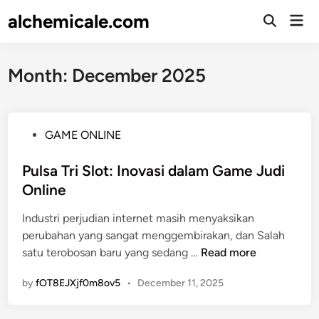
Skip
alchemicale.com
Mai
to
Open
Men
Search
content
Month:
December 2025
P
GAME ONLINE
o
s
Pulsa Tri Slot: Inovasi dalam Game Judi
t
Online
e
Industri perjudian internet masih menyaksikan
d
perubahan yang sangat menggembirakan, dan Salah
i
P
satu terobosan baru yang sedang …
Read more
n
u
by
fOT8EJXjf0m8ov5
•
December 11, 2025
l
s