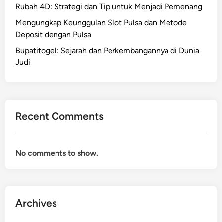
m
Rubah 4D: Strategi dan Tip untuk Menjadi Pemenang
I
l
e
D
Mengungkap Keunggulan Slot Pulsa dan Metode
K
n
N
Deposit dengan Pulsa
a
a
P
m
n
Bupatitogel: Sejarah dan Perkembangannya di Dunia
o
b
g
Judi
k
o
a
e
j
n
r
a
B
.
:
e
Recent Comments
T
s
a
a
k
r
No comments to show.
t
i
k
P
a
Archives
l