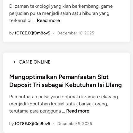
a
a
Di zaman teknologi yang kian berkembang, game
d
h
m
perjudian pulsa menjadi salah satu hiburan yang
i
D
G
M
terkenal di …
Read more
n
e
a
e
p
m
by
fOT8EJXjf0m8ov5
•
December 10, 2025
n
o
e
g
s
J
e
i
u
t
t
d
P
GAME ONLINE
a
d
i
o
h
i
O
s
Mengoptimalkan Pemanfaatan Slot
u
P
n
t
Deposit Tri sebagai Kebutuhan Isi Ulang
i
e
l
e
P
r
i
Pemanfaatan pulsa yang optimal di zaman sekarang
d
l
m
n
menjadi kebutuhan krusial untuk banyak orang,
i
a
a
e
M
terutama para pengguna …
Read more
n
t
i
e
f
n
by
fOT8EJXjf0m8ov5
•
December 9, 2025
n
o
a
g