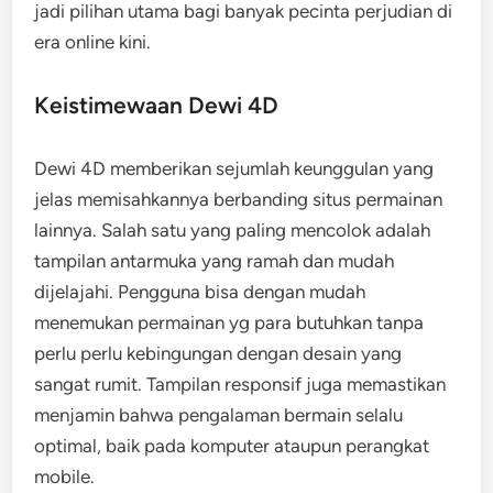
jadi pilihan utama bagi banyak pecinta perjudian di
era online kini.
Keistimewaan Dewi 4D
Dewi 4D memberikan sejumlah keunggulan yang
jelas memisahkannya berbanding situs permainan
lainnya. Salah satu yang paling mencolok adalah
tampilan antarmuka yang ramah dan mudah
dijelajahi. Pengguna bisa dengan mudah
menemukan permainan yg para butuhkan tanpa
perlu perlu kebingungan dengan desain yang
sangat rumit. Tampilan responsif juga memastikan
menjamin bahwa pengalaman bermain selalu
optimal, baik pada komputer ataupun perangkat
mobile.