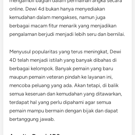
mengambil bagian dalam permainan angka secara
online. Dewi 4d bukan hanya menyediakan
kemudahan dalam mengakses, namun juga
berbagai macam fitur menarik yang menjadikan
pengalaman berjudi menjadi lebih seru dan bernilai.
Menyusul popularitas yang terus meningkat, Dewi
4D telah menjadi istilah yang banyak dibahas di
berbagai kelompok. Banyak pemain yang baru
maupun pemain veteran pindah ke layanan ini,
mencoba peluang yang ada. Akan tetapi, di balik
semua keseruan dan kemudahan yang ditawarkan,
terdapat hal yang perlu dipahami agar semua
pemain mampu bermain dengan bijak dan dapat
bertanggung jawab.