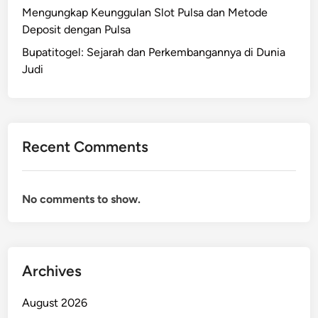
Mengungkap Keunggulan Slot Pulsa dan Metode
Deposit dengan Pulsa
Bupatitogel: Sejarah dan Perkembangannya di Dunia
Judi
Recent Comments
No comments to show.
Archives
August 2026