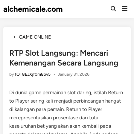
Skip
alchemicale.com
Mai
to
Open
Men
Search
content
Posted
GAME ONLINE
in
RTP Slot Langsung: Mencari
Kemenangan Secara Langsung
by
fOT8EJXjf0m8ov5
•
January 31, 2026
Di dunia game permainan slot daring, istilah Return
to Player sering kali menjadi perbincangan hangat
di kalangan para pemain. Return to Player
merepresentasikan prosentase dari total
keseluruhan bet yang akan akan kembali pada