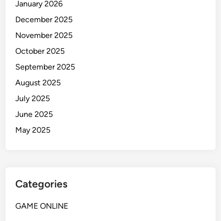
January 2026
December 2025
November 2025
October 2025
September 2025
August 2025
July 2025
June 2025
May 2025
Categories
GAME ONLINE