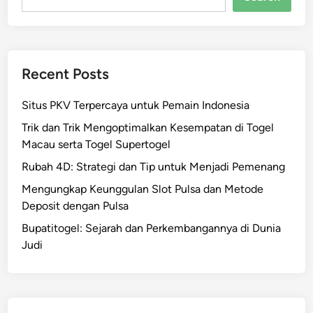
Recent Posts
Situs PKV Terpercaya untuk Pemain Indonesia
Trik dan Trik Mengoptimalkan Kesempatan di Togel
Macau serta Togel Supertogel
Rubah 4D: Strategi dan Tip untuk Menjadi Pemenang
Mengungkap Keunggulan Slot Pulsa dan Metode
Deposit dengan Pulsa
Bupatitogel: Sejarah dan Perkembangannya di Dunia
Judi