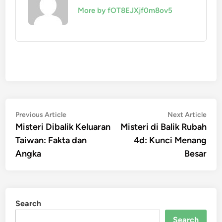
More by fOT8EJXjf0m8ov5
Post
Previous
Nex
Previous Article
Next Article
article:
artic
Misteri Dibalik Keluaran
Misteri di Balik Rubah
navigation
Taiwan: Fakta dan
4d: Kunci Menang
Angka
Besar
Search
Search