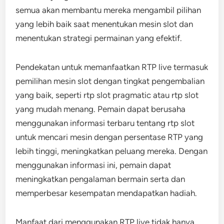
semua akan membantu mereka mengambil pilihan
yang lebih baik saat menentukan mesin slot dan
menentukan strategi permainan yang efektif.
Pendekatan untuk memanfaatkan RTP live termasuk
pemilihan mesin slot dengan tingkat pengembalian
yang baik, seperti rtp slot pragmatic atau rtp slot
yang mudah menang. Pemain dapat berusaha
menggunakan informasi terbaru tentang rtp slot
untuk mencari mesin dengan persentase RTP yang
lebih tinggi, meningkatkan peluang mereka. Dengan
menggunakan informasi ini, pemain dapat
meningkatkan pengalaman bermain serta dan
memperbesar kesempatan mendapatkan hadiah.
Manfaat dari menggunakan RTP live tidak hanya