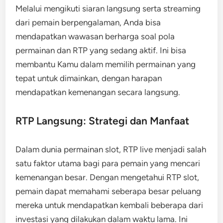
Melalui mengikuti siaran langsung serta streaming
dari pemain berpengalaman, Anda bisa
mendapatkan wawasan berharga soal pola
permainan dan RTP yang sedang aktif. Ini bisa
membantu Kamu dalam memilih permainan yang
tepat untuk dimainkan, dengan harapan
mendapatkan kemenangan secara langsung.
RTP Langsung: Strategi dan Manfaat
Dalam dunia permainan slot, RTP live menjadi salah
satu faktor utama bagi para pemain yang mencari
kemenangan besar. Dengan mengetahui RTP slot,
pemain dapat memahami seberapa besar peluang
mereka untuk mendapatkan kembali beberapa dari
investasi yang dilakukan dalam waktu lama. Ini