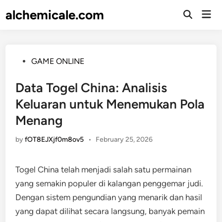
Skip
alchemicale.com
Mai
to
Open
Men
Search
content
Posted
GAME ONLINE
in
Data Togel China: Analisis
Keluaran untuk Menemukan Pola
Menang
by
fOT8EJXjf0m8ov5
•
February 25, 2026
Togel China telah menjadi salah satu permainan
yang semakin populer di kalangan penggemar judi.
Dengan sistem pengundian yang menarik dan hasil
yang dapat dilihat secara langsung, banyak pemain