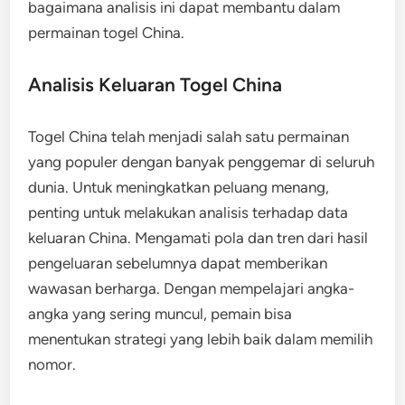
bagaimana analisis ini dapat membantu dalam
permainan togel China.
Analisis Keluaran Togel China
Togel China telah menjadi salah satu permainan
yang populer dengan banyak penggemar di seluruh
dunia. Untuk meningkatkan peluang menang,
penting untuk melakukan analisis terhadap data
keluaran China. Mengamati pola dan tren dari hasil
pengeluaran sebelumnya dapat memberikan
wawasan berharga. Dengan mempelajari angka-
angka yang sering muncul, pemain bisa
menentukan strategi yang lebih baik dalam memilih
nomor.