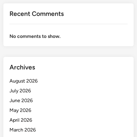
Recent Comments
No comments to show.
Archives
August 2026
July 2026
June 2026
May 2026
April 2026
March 2026