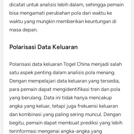
dicatat untuk analisis lebih dalam, sehingga pemain
bisa mengamati perubahan pola dari waktu ke
waktu yang mungkin memberikan keuntungan di
masa depan.
Polarisasi Data Keluaran
Polarisasi data keluaran Togel China menjadi salah
satu aspek penting dalam analisis pola menang.
Dengan mempelajari data keluaran yang tersedia,
para pemain dapat mengidentifikasi tren dan pola
yang berulang. Data ini tidak hanya mencakup
angka yang keluar, tetapi juga frekuensi keluaran
dan kombinasi yang paling sering muncul. Dengan
begitu, pemain dapat membuat prediksi yang lebih
terinformasi mengenai angka-angka yang