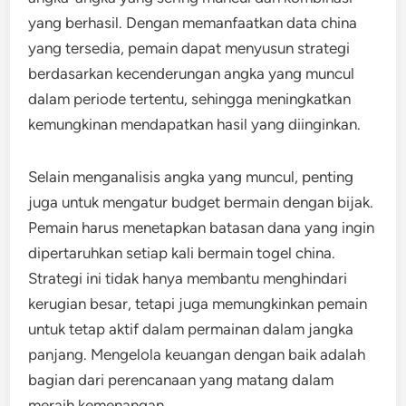
yang berhasil. Dengan memanfaatkan data china
yang tersedia, pemain dapat menyusun strategi
berdasarkan kecenderungan angka yang muncul
dalam periode tertentu, sehingga meningkatkan
kemungkinan mendapatkan hasil yang diinginkan.
Selain menganalisis angka yang muncul, penting
juga untuk mengatur budget bermain dengan bijak.
Pemain harus menetapkan batasan dana yang ingin
dipertaruhkan setiap kali bermain togel china.
Strategi ini tidak hanya membantu menghindari
kerugian besar, tetapi juga memungkinkan pemain
untuk tetap aktif dalam permainan dalam jangka
panjang. Mengelola keuangan dengan baik adalah
bagian dari perencanaan yang matang dalam
meraih kemenangan.