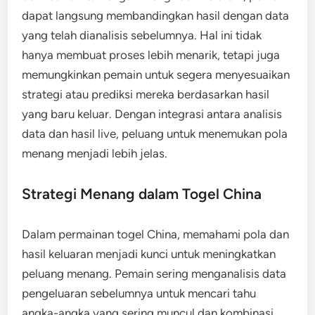
dapat langsung membandingkan hasil dengan data
yang telah dianalisis sebelumnya. Hal ini tidak
hanya membuat proses lebih menarik, tetapi juga
memungkinkan pemain untuk segera menyesuaikan
strategi atau prediksi mereka berdasarkan hasil
yang baru keluar. Dengan integrasi antara analisis
data dan hasil live, peluang untuk menemukan pola
menang menjadi lebih jelas.
Strategi Menang dalam Togel China
Dalam permainan togel China, memahami pola dan
hasil keluaran menjadi kunci untuk meningkatkan
peluang menang. Pemain sering menganalisis data
pengeluaran sebelumnya untuk mencari tahu
angka-angka yang sering muncul dan kombinasi