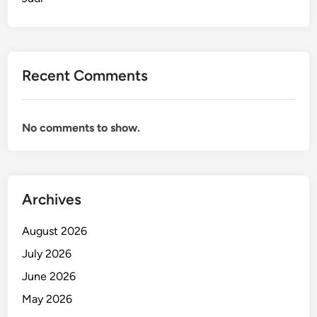
Recent Comments
No comments to show.
Archives
August 2026
July 2026
June 2026
May 2026