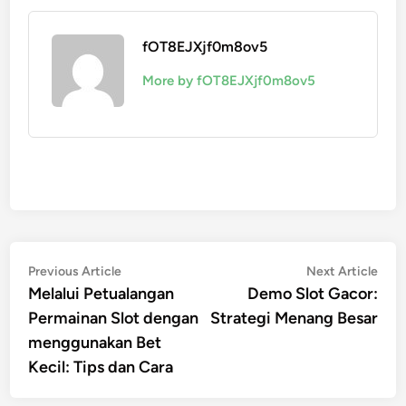
fOT8EJXjf0m8ov5
More by fOT8EJXjf0m8ov5
Post
Previous
Nex
Previous Article
Next Article
article:
artic
Melalui Petualangan
Demo Slot Gacor:
navigation
Permainan Slot dengan
Strategi Menang Besar
menggunakan Bet
Kecil: Tips dan Cara