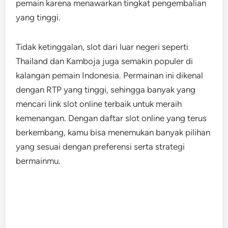
pemain karena menawarkan tingkat pengembalian
yang tinggi.
Tidak ketinggalan, slot dari luar negeri seperti
Thailand dan Kamboja juga semakin populer di
kalangan pemain Indonesia. Permainan ini dikenal
dengan RTP yang tinggi, sehingga banyak yang
mencari link slot online terbaik untuk meraih
kemenangan. Dengan daftar slot online yang terus
berkembang, kamu bisa menemukan banyak pilihan
yang sesuai dengan preferensi serta strategi
bermainmu.