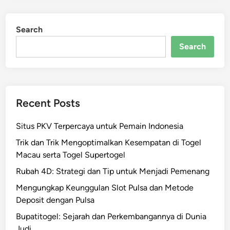
Search
Search
Recent Posts
Situs PKV Terpercaya untuk Pemain Indonesia
Trik dan Trik Mengoptimalkan Kesempatan di Togel
Macau serta Togel Supertogel
Rubah 4D: Strategi dan Tip untuk Menjadi Pemenang
Mengungkap Keunggulan Slot Pulsa dan Metode
Deposit dengan Pulsa
Bupatitogel: Sejarah dan Perkembangannya di Dunia
Judi