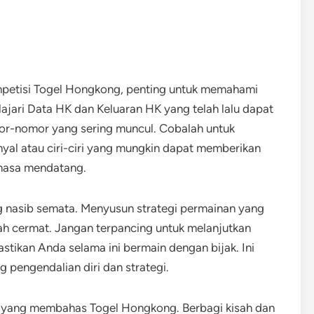
mpetisi Togel Hongkong, penting untuk memahami
ajari Data HK dan Keluaran HK yang telah lalu dapat
r-nomor yang sering muncul. Cobalah untuk
yal atau ciri-ciri yang mungkin dapat memberikan
 masa mendatang.
ung nasib semata. Menyusun strategi permainan yang
h cermat. Jangan terpancing untuk melanjutkan
stikan Anda selama ini bermain dengan bijak. Ini
g pengendalian diri dan strategi.
um yang membahas Togel Hongkong. Berbagi kisah dan