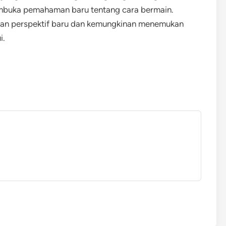
membuka pemahaman baru tentang cara bermain.
kan perspektif baru dan kemungkinan menemukan
i.