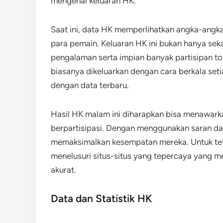
mengenai keluaran HK.
Saat ini, data HK memperlihatkan angka-angk
para pemain. Keluaran HK ini bukan hanya se
pengalaman serta impian banyak partisipan t
biasanya dikeluarkan dengan cara berkala set
dengan data terbaru.
Hasil HK malam ini diharapkan bisa menawark
berpartisipasi. Dengan menggunakan saran da
memaksimalkan kesempatan mereka. Untuk teta
menelusuri situs-situs yang tepercaya yang m
akurat.
Data dan Statistik HK