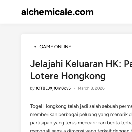
Skip
alchemicale.com
to
content
Posted
GAME ONLINE
in
Jelajahi Keluaran HK: 
Lotere Hongkong
by
fOT8EJXjf0m8ov5
•
March 8, 2026
Togel Hongkong telah jadi salah sebuah perma
memberikan berbagai peluang yang menarik dan
partisipan yang terus mencari-cari berita terb
menggali semua dimensi yang terkait dengan