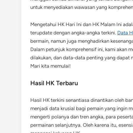
untuk menyediakan wawasan yang komprehens
Mengetahui HK Hari Ini dan HK Malam Ini adala
terupdate dengan angka-angka terkini.
Data 
bermain, namun juga menghadirkan kesenangan 
Dalam petunjuk komprehensif ini, kami akan m
dilakukan, dan data-data penting yang dapa
Mari kita memulai!
Hasil HK Terbaru
Hasil HK terkini senantiasa dinantikan oleh 
menjadi data krusial bagi pemain yang ingin
mengerti polanya dan tren angka, para peserta
permainan selanjutnya. Oleh karena itu, esensi