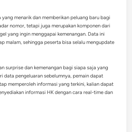
a yang menarik dan memberikan peluang baru bagi
kadar nomor, tetapi juga merupakan komponen dari
ogel yang ingin menggapai kemenangan. Data ini
iap malam, sehingga peserta bisa selalu mengupdate
an surprise dan kemenangan bagi siapa saja yang
ri data pengeluaran sebelumnya, pemain dapat
p memperoleh informasi yang terkini, kalian dapat
enyediakan informasi HK dengan cara real-time dan