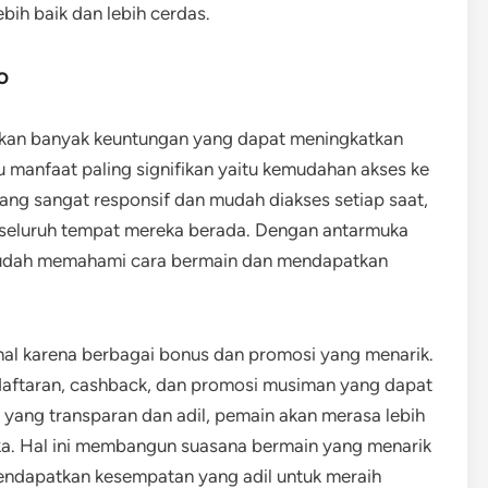
ih baik dan lebih cerdas.
o
arkan banyak keuntungan yang dapat meningkatkan
 manfaat paling signifikan yaitu kemudahan akses ke
yang sangat responsif dan mudah diakses setiap saat,
seluruh tempat mereka berada. Dengan antarmuka
 mudah memahami cara bermain dan mendapatkan
nal karena berbagai bonus dan promosi yang menarik.
aftaran, cashback, dan promosi musiman yang dapat
yang transparan dan adil, pemain akan merasa lebih
ka. Hal ini membangun suasana bermain yang menarik
mendapatkan kesempatan yang adil untuk meraih