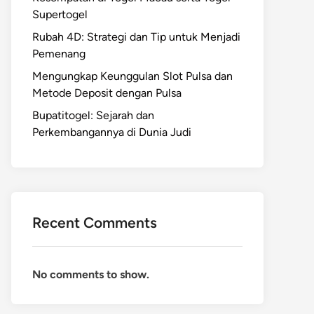
Supertogel
Rubah 4D: Strategi dan Tip untuk Menjadi
Pemenang
Mengungkap Keunggulan Slot Pulsa dan
Metode Deposit dengan Pulsa
Bupatitogel: Sejarah dan
Perkembangannya di Dunia Judi
Recent Comments
No comments to show.