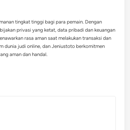
anan tingkat tinggi bagi para pemain. Dengan
ijakan privasi yang ketat, data pribadi dan keuangan
 menawarkan rasa aman saat melakukan transaksi dan
m dunia judi online, dan Jeniustoto berkomitmen
yang aman dan handal.