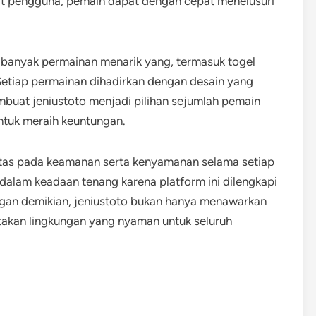
at pengguna, pemain dapat dengan cepat menelusuri
banyak permainan menarik yang, termasuk togel
etiap permainan dihadirkan dengan desain yang
buat jeniustoto menjadi pilihan sejumlah pemain
ntuk meraih keuntungan.
ritas pada keamanan serta kenyamanan selama setiap
dalam keadaan tenang karena platform ini dilengkapi
gan demikian, jeniustoto bukan hanya menawarkan
akan lingkungan yang nyaman untuk seluruh