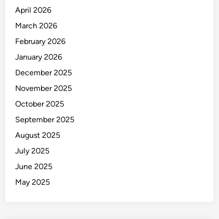
April 2026
March 2026
February 2026
January 2026
December 2025
November 2025
October 2025
September 2025
August 2025
July 2025
June 2025
May 2025