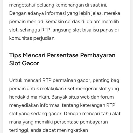
mengetahui peluang kemenangan di saat ini.
Dengan adanya informasi yang lebih jelas, mereka
pemain menjadi semakin cerdas di dalam memilih
slot, sehingga RTP langsung slot bisa isu panas di
komunitas perjudian.
Tips Mencari Persentase Pembayaran
Slot Gacor
Untuk mencari RTP permainan gacor, penting bagi
pemain untuk melakukan riset mengenai slot yang
hendak dimainkan. Banyak situs web dan forum
menyediakan informasi tentang keterangan RTP
slot yang sedang gacor. Dengan mencari tahu alat
mana yang memiliki persentase pembayaran
tertinggi, anda dapat meningkatkan