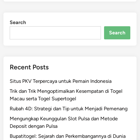
Search
Search
Recent Posts
Situs PKV Terpercaya untuk Pemain Indonesia
Trik dan Trik Mengoptimalkan Kesempatan di Togel
Macau serta Togel Supertogel
Rubah 4D: Strategi dan Tip untuk Menjadi Pemenang
Mengungkap Keunggulan Slot Pulsa dan Metode
Deposit dengan Pulsa
Bupatitogel: Sejarah dan Perkembangannya di Dunia