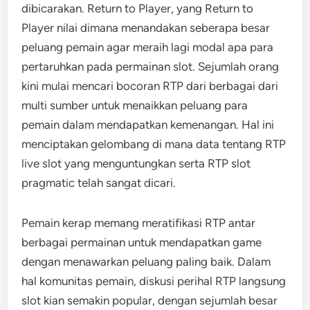
dibicarakan. Return to Player, yang Return to
Player nilai dimana menandakan seberapa besar
peluang pemain agar meraih lagi modal apa para
pertaruhkan pada permainan slot. Sejumlah orang
kini mulai mencari bocoran RTP dari berbagai dari
multi sumber untuk menaikkan peluang para
pemain dalam mendapatkan kemenangan. Hal ini
menciptakan gelombang di mana data tentang RTP
live slot yang menguntungkan serta RTP slot
pragmatic telah sangat dicari.
Pemain kerap memang meratifikasi RTP antar
berbagai permainan untuk mendapatkan game
dengan menawarkan peluang paling baik. Dalam
hal komunitas pemain, diskusi perihal RTP langsung
slot kian semakin popular, dengan sejumlah besar