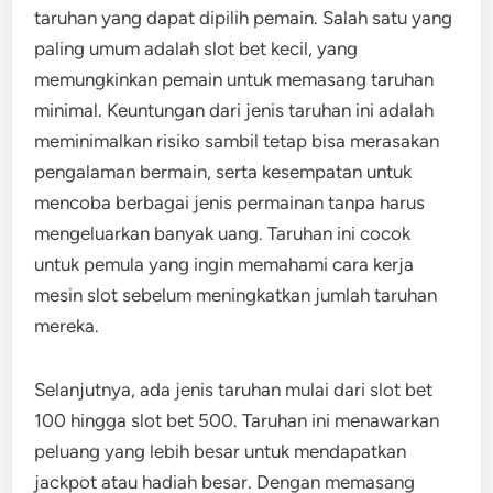
taruhan yang dapat dipilih pemain. Salah satu yang
paling umum adalah slot bet kecil, yang
memungkinkan pemain untuk memasang taruhan
minimal. Keuntungan dari jenis taruhan ini adalah
meminimalkan risiko sambil tetap bisa merasakan
pengalaman bermain, serta kesempatan untuk
mencoba berbagai jenis permainan tanpa harus
mengeluarkan banyak uang. Taruhan ini cocok
untuk pemula yang ingin memahami cara kerja
mesin slot sebelum meningkatkan jumlah taruhan
mereka.
Selanjutnya, ada jenis taruhan mulai dari slot bet
100 hingga slot bet 500. Taruhan ini menawarkan
peluang yang lebih besar untuk mendapatkan
jackpot atau hadiah besar. Dengan memasang