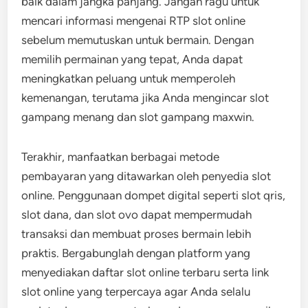
baik dalam jangka panjang. Jangan ragu untuk
mencari informasi mengenai RTP slot online
sebelum memutuskan untuk bermain. Dengan
memilih permainan yang tepat, Anda dapat
meningkatkan peluang untuk memperoleh
kemenangan, terutama jika Anda mengincar slot
gampang menang dan slot gampang maxwin.
Terakhir, manfaatkan berbagai metode
pembayaran yang ditawarkan oleh penyedia slot
online. Penggunaan dompet digital seperti slot qris,
slot dana, dan slot ovo dapat mempermudah
transaksi dan membuat proses bermain lebih
praktis. Bergabunglah dengan platform yang
menyediakan daftar slot online terbaru serta link
slot online yang terpercaya agar Anda selalu