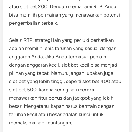
atau slot bet 200. Dengan memahami RTP, Anda
bisa memilih permainan yang menawarkan potensi
pengembalian terbaik.
Selain RTP, strategi lain yang perlu diperhatikan
adalah memilih jenis taruhan yang sesuai dengan
anggaran Anda. Jika Anda termasuk pemain
dengan anggaran kecil, slot bet kecil bisa menjadi
pilihan yang tepat. Namun, jangan lupakan juga
slot bet yang lebih tinggi, seperti slot bet 400 atau
slot bet 500, karena sering kali mereka
menawarkan fitur bonus dan jackpot yang lebih
besar. Mengetahui kapan harus bermain dengan
taruhan kecil atau besar adalah kunci untuk
memaksimalkan keuntungan.