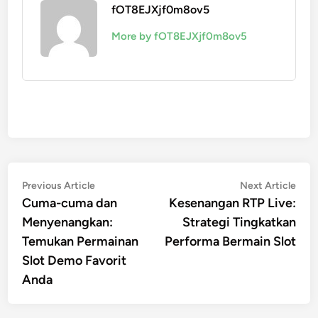
fOT8EJXjf0m8ov5
More by fOT8EJXjf0m8ov5
Post
Previous
Nex
Previous Article
Next Article
article:
artic
Cuma-cuma dan
Kesenangan RTP Live:
navigation
Menyenangkan:
Strategi Tingkatkan
Temukan Permainan
Performa Bermain Slot
Slot Demo Favorit
Anda