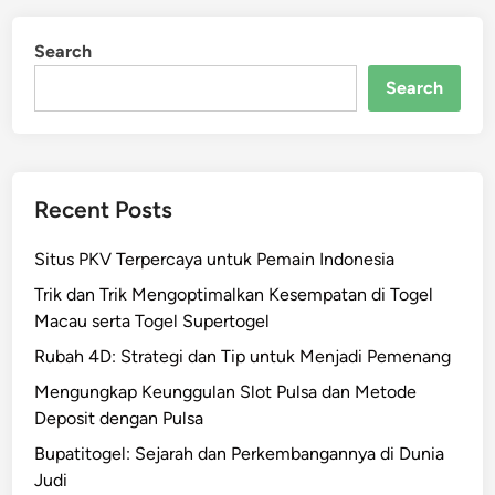
Search
Search
Recent Posts
Situs PKV Terpercaya untuk Pemain Indonesia
Trik dan Trik Mengoptimalkan Kesempatan di Togel
Macau serta Togel Supertogel
Rubah 4D: Strategi dan Tip untuk Menjadi Pemenang
Mengungkap Keunggulan Slot Pulsa dan Metode
Deposit dengan Pulsa
Bupatitogel: Sejarah dan Perkembangannya di Dunia
Judi