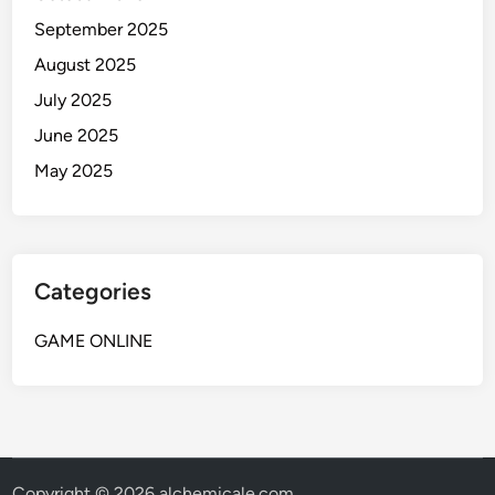
September 2025
August 2025
July 2025
June 2025
May 2025
Categories
GAME ONLINE
Copyright © 2026
alchemicale.com
.