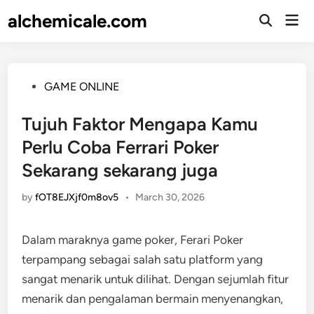
Skip
alchemicale.com
Mai
to
Open
Men
Search
content
Posted
GAME ONLINE
in
Tujuh Faktor Mengapa Kamu
Perlu Coba Ferrari Poker
Sekarang sekarang juga
by
fOT8EJXjf0m8ov5
•
March 30, 2026
Dalam maraknya game poker, Ferari Poker
terpampang sebagai salah satu platform yang
sangat menarik untuk dilihat. Dengan sejumlah fitur
menarik dan pengalaman bermain menyenangkan,