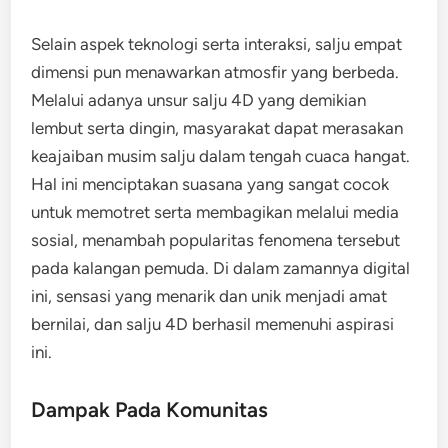
Selain aspek teknologi serta interaksi, salju empat
dimensi pun menawarkan atmosfir yang berbeda.
Melalui adanya unsur salju 4D yang demikian
lembut serta dingin, masyarakat dapat merasakan
keajaiban musim salju dalam tengah cuaca hangat.
Hal ini menciptakan suasana yang sangat cocok
untuk memotret serta membagikan melalui media
sosial, menambah popularitas fenomena tersebut
pada kalangan pemuda. Di dalam zamannya digital
ini, sensasi yang menarik dan unik menjadi amat
bernilai, dan salju 4D berhasil memenuhi aspirasi
ini.
Dampak Pada Komunitas