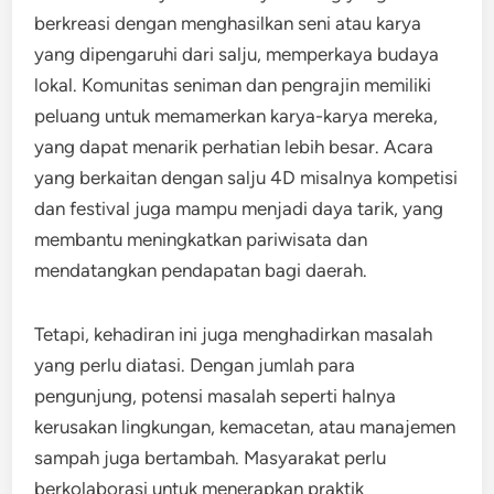
berkreasi dengan menghasilkan seni atau karya
yang dipengaruhi dari salju, memperkaya budaya
lokal. Komunitas seniman dan pengrajin memiliki
peluang untuk memamerkan karya-karya mereka,
yang dapat menarik perhatian lebih besar. Acara
yang berkaitan dengan salju 4D misalnya kompetisi
dan festival juga mampu menjadi daya tarik, yang
membantu meningkatkan pariwisata dan
mendatangkan pendapatan bagi daerah.
Tetapi, kehadiran ini juga menghadirkan masalah
yang perlu diatasi. Dengan jumlah para
pengunjung, potensi masalah seperti halnya
kerusakan lingkungan, kemacetan, atau manajemen
sampah juga bertambah. Masyarakat perlu
berkolaborasi untuk menerapkan praktik