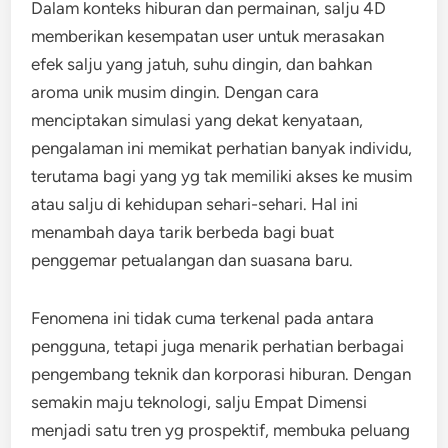
Dalam konteks hiburan dan permainan, salju 4D
memberikan kesempatan user untuk merasakan
efek salju yang jatuh, suhu dingin, dan bahkan
aroma unik musim dingin. Dengan cara
menciptakan simulasi yang dekat kenyataan,
pengalaman ini memikat perhatian banyak individu,
terutama bagi yang yg tak memiliki akses ke musim
atau salju di kehidupan sehari-sehari. Hal ini
menambah daya tarik berbeda bagi buat
penggemar petualangan dan suasana baru.
Fenomena ini tidak cuma terkenal pada antara
pengguna, tetapi juga menarik perhatian berbagai
pengembang teknik dan korporasi hiburan. Dengan
semakin maju teknologi, salju Empat Dimensi
menjadi satu tren yg prospektif, membuka peluang