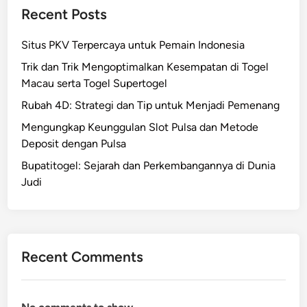
Recent Posts
Situs PKV Terpercaya untuk Pemain Indonesia
Trik dan Trik Mengoptimalkan Kesempatan di Togel
Macau serta Togel Supertogel
Rubah 4D: Strategi dan Tip untuk Menjadi Pemenang
Mengungkap Keunggulan Slot Pulsa dan Metode
Deposit dengan Pulsa
Bupatitogel: Sejarah dan Perkembangannya di Dunia
Judi
Recent Comments