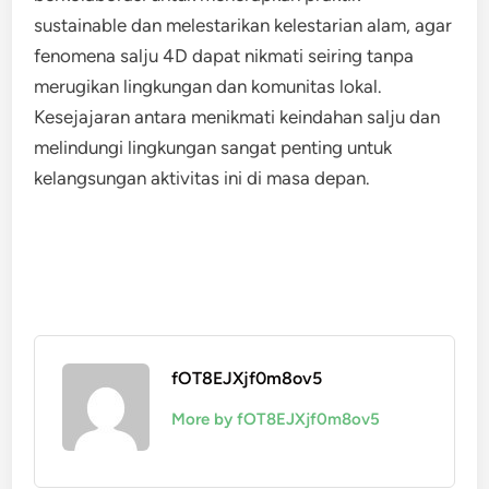
sustainable dan melestarikan kelestarian alam, agar
fenomena salju 4D dapat nikmati seiring tanpa
merugikan lingkungan dan komunitas lokal.
Kesejajaran antara menikmati keindahan salju dan
melindungi lingkungan sangat penting untuk
kelangsungan aktivitas ini di masa depan.
fOT8EJXjf0m8ov5
More by fOT8EJXjf0m8ov5