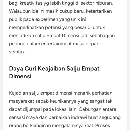
bagi kreativitas yg lebih tinggi di sektor hiburan.
Walaupun ide ini masih cukup baru, ketertarikan
publik pada experimen yang unik ini
memperlihatkan potensi yang besar di untuk
menjadikan salju Empat Dimensi jadi sebahagian
penting dalam entertainment masa depan.
spintax
Daya Curi Keajaiban Salju Empat
Dimensi
Kejadian salju empat dimensi menarik perhatian
masyarakat sebab keunikannya yang sangat tak
dapat dijumpai pada lokasi lain. Gabungan antara
sensasi maya dan perbaikan indrawi buat segudang
orang berkeinginan mengalaminya real. Proses