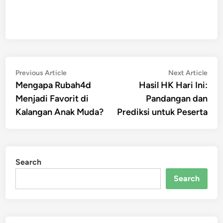
Post
Previous
Nex
Previous Article
Next Article
article:
artic
Mengapa Rubah4d
Hasil HK Hari Ini:
navigation
Menjadi Favorit di
Pandangan dan
Kalangan Anak Muda?
Prediksi untuk Peserta
Search
Search