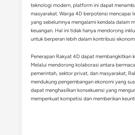
teknologi modern, platform ini dapat menamb
masyarakat. Warga 4D berpotensi mencapai le
yang sebelumnya mengalami kendala dalam m
keuangan. Hal ini tidak hanya mendorong inkl
untuk berperan lebih dalam kontribusi ekonomi 
Penerapan Rakyat 4D dapat membangkitkan krea
Melalui mendorong kolaborasi antara berma
pemerintah, sektor privat, dan masyarakat, R
mendukung pengembangan ekonomi yang sustain
dapat menghasilkan konsekuensi yang mengun
memperkuat kompetisi dan memberikan keuntu