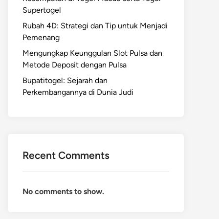
Supertogel
Rubah 4D: Strategi dan Tip untuk Menjadi
Pemenang
Mengungkap Keunggulan Slot Pulsa dan
Metode Deposit dengan Pulsa
Bupatitogel: Sejarah dan
Perkembangannya di Dunia Judi
Recent Comments
No comments to show.