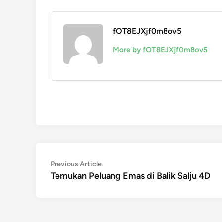
fOT8EJXjf0m8ov5
More by fOT8EJXjf0m8ov5
Post
Previous
Previous Article
article:
Temukan Peluang Emas di Balik Salju 4D
navigation