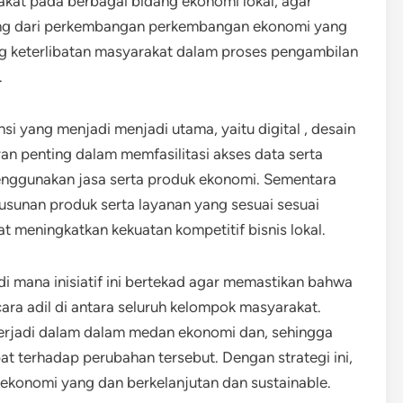
rakat pada berbagai bidang ekonomi lokal, agar
ng dari perkembangan perkembangan ekonomi yang
rong keterlibatan masyarakat dalam proses pengambilan
.
nsi yang menjadi menjadi utama, yaitu digital , desain
ran penting dalam memfasilitasi akses data serta
ggunakan jasa serta produk ekonomi. Sementara
sunan produk serta layanan yang sesuai sesuai
t meningkatkan kekuatan kompetitif bisnis lokal.
di mana inisiatif ini bertekad agar memastikan bahwa
cara adil di antara seluruh kelompok masyarakat.
terjadi dalam dalam medan ekonomi dan, sehingga
t terhadap perubahan tersebut. Dengan strategi ini,
m ekonomi yang dan berkelanjutan dan sustainable.