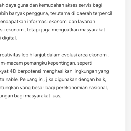
ah daya guna dan kemudahan akses servis bagi
bih banyak pengguna, terutama di daerah terpencil
endapatkan informasi ekonomi dan layanan
usii ekonomi, tetapi juga menguatkan masyarakat
digital.
tivitas lebih lanjut dalam evolusi area ekonomi.
cam-macam pemangku kepentingan, seperti
akyat 4D berpotensi menghasilkan lingkungan yang
able. Peluang ini, jika digunakan dengan baik,
tungkan yang besar bagi perekonomian nasional,
ngan bagi masyarakat luas.