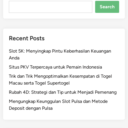
Search
Recent Posts
Slot 5K: Menyingkap Pintu Keberhasilan Keuangan
Anda
Situs PKV Terpercaya untuk Pemain Indonesia
Trik dan Trik Mengoptimalkan Kesempatan di Togel
Macau serta Togel Supertogel
Rubah 4D: Strategi dan Tip untuk Menjadi Pemenang
Mengungkap Keunggulan Slot Pulsa dan Metode
Deposit dengan Pulsa