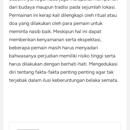
dari budaya maupun tradisi pada sejumlah lokasi.
Permainan ini kerap kali dilengkapi oleh ritual atau
doa yang dilakukan oleh para pemain untuk
meminta nasib baik. Meskipun hal ini dapat
memberikan kenyamanan serta ekspektasi,
beberapa pemain masih harus menyadari
bahwasanya perjudian memiliki risiko tinggi serta
harus dilakukan dengan berhati-hati. Mengedukasi
diri tentang fakta-fakta penting penting agar tak
terjebak dalam ilusi keberuntungan belaka semata.