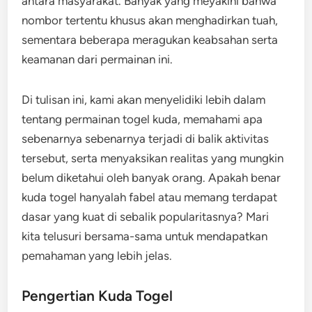
antara masyarakat. Banyak yang meyakini bahwa
nombor tertentu khusus akan menghadirkan tuah,
sementara beberapa meragukan keabsahan serta
keamanan dari permainan ini.
Di tulisan ini, kami akan menyelidiki lebih dalam
tentang permainan togel kuda, memahami apa
sebenarnya sebenarnya terjadi di balik aktivitas
tersebut, serta menyaksikan realitas yang mungkin
belum diketahui oleh banyak orang. Apakah benar
kuda togel hanyalah fabel atau memang terdapat
dasar yang kuat di sebalik popularitasnya? Mari
kita telusuri bersama-sama untuk mendapatkan
pemahaman yang lebih jelas.
Pengertian Kuda Togel