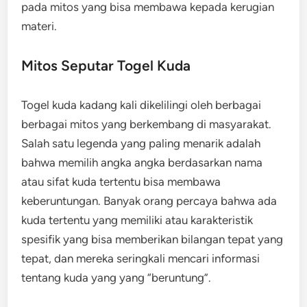
pada mitos yang bisa membawa kepada kerugian
materi.
Mitos Seputar Togel Kuda
Togel kuda kadang kali dikelilingi oleh berbagai
berbagai mitos yang berkembang di masyarakat.
Salah satu legenda yang paling menarik adalah
bahwa memilih angka angka berdasarkan nama
atau sifat kuda tertentu bisa membawa
keberuntungan. Banyak orang percaya bahwa ada
kuda tertentu yang memiliki atau karakteristik
spesifik yang bisa memberikan bilangan tepat yang
tepat, dan mereka seringkali mencari informasi
tentang kuda yang yang “beruntung”.