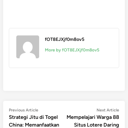
fOT8EJXjf0m8ov5
More by fOT8EJXjf0m8ov5
Post
Previous
Nex
Previous Article
Next Article
article:
artic
Strategi Jitu di Togel
Mempelajari Warga 88
navigation
China: Memanfaatkan
Situs Lotere Daring