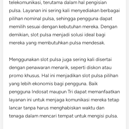
telekomunikasi, terutama dalam hal pengisian
pulsa. Layanan ini sering kali menyediakan berbagai
pilihan nominal pulsa, sehingga pengguna dapat
memilih sesuai dengan kebutuhan mereka. Dengan
demikian, slot pulsa menjadi solusi ideal bagi
mereka yang membutuhkan pulsa mendesak.
Menggunakan slot pulsa juga sering kali disertai
dengan penawaran menarik, seperti diskon atau
promo khusus. Hal ini menjadikan slot pulsa pilihan
yang lebih ekonomis bagi pengguna. Baik
pengguna Indosat maupun Tri dapat memanfaatkan
layanan ini untuk menjaga komunikasi mereka tetap
lancar tanpa harus menghabiskan waktu dan
tenaga dalam mencari tempat untuk mengisi pulsa.