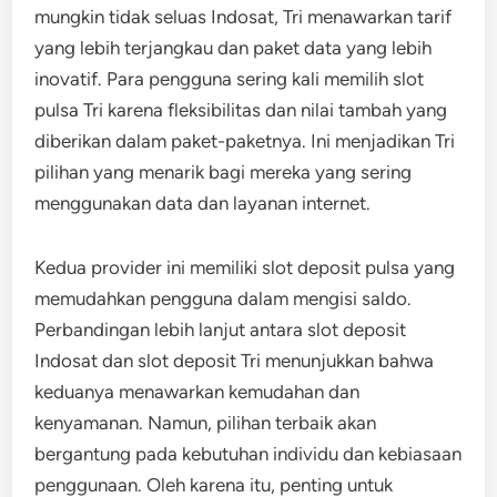
mungkin tidak seluas Indosat, Tri menawarkan tarif
yang lebih terjangkau dan paket data yang lebih
inovatif. Para pengguna sering kali memilih slot
pulsa Tri karena fleksibilitas dan nilai tambah yang
diberikan dalam paket-paketnya. Ini menjadikan Tri
pilihan yang menarik bagi mereka yang sering
menggunakan data dan layanan internet.
Kedua provider ini memiliki slot deposit pulsa yang
memudahkan pengguna dalam mengisi saldo.
Perbandingan lebih lanjut antara slot deposit
Indosat dan slot deposit Tri menunjukkan bahwa
keduanya menawarkan kemudahan dan
kenyamanan. Namun, pilihan terbaik akan
bergantung pada kebutuhan individu dan kebiasaan
penggunaan. Oleh karena itu, penting untuk