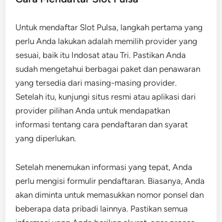
Untuk mendaftar Slot Pulsa, langkah pertama yang
perlu Anda lakukan adalah memilih provider yang
sesuai, baik itu Indosat atau Tri. Pastikan Anda
sudah mengetahui berbagai paket dan penawaran
yang tersedia dari masing-masing provider.
Setelah itu, kunjungi situs resmi atau aplikasi dari
provider pilihan Anda untuk mendapatkan
informasi tentang cara pendaftaran dan syarat
yang diperlukan.
Setelah menemukan informasi yang tepat, Anda
perlu mengisi formulir pendaftaran. Biasanya, Anda
akan diminta untuk memasukkan nomor ponsel dan
beberapa data pribadi lainnya. Pastikan semua