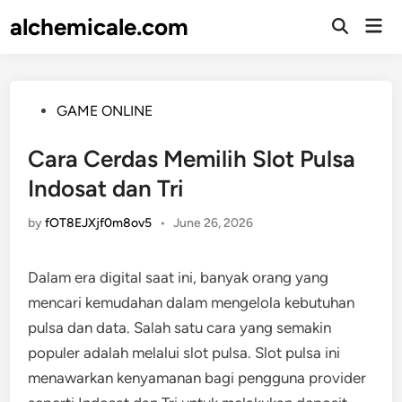
Skip
alchemicale.com
Mai
to
Open
Men
Search
content
Posted
GAME ONLINE
in
Cara Cerdas Memilih Slot Pulsa
Indosat dan Tri
by
fOT8EJXjf0m8ov5
•
June 26, 2026
Dalam era digital saat ini, banyak orang yang
mencari kemudahan dalam mengelola kebutuhan
pulsa dan data. Salah satu cara yang semakin
populer adalah melalui slot pulsa. Slot pulsa ini
menawarkan kenyamanan bagi pengguna provider