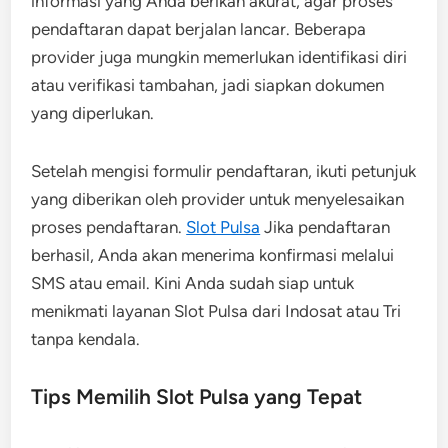
informasi yang Anda berikan akurat, agar proses
pendaftaran dapat berjalan lancar. Beberapa
provider juga mungkin memerlukan identifikasi diri
atau verifikasi tambahan, jadi siapkan dokumen
yang diperlukan.
Setelah mengisi formulir pendaftaran, ikuti petunjuk
yang diberikan oleh provider untuk menyelesaikan
proses pendaftaran.
Slot Pulsa
Jika pendaftaran
berhasil, Anda akan menerima konfirmasi melalui
SMS atau email. Kini Anda sudah siap untuk
menikmati layanan Slot Pulsa dari Indosat atau Tri
tanpa kendala.
Tips Memilih Slot Pulsa yang Tepat