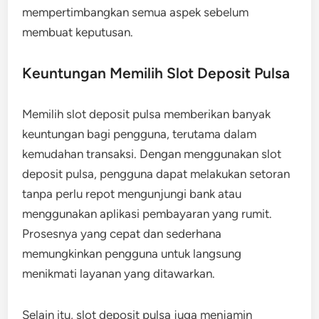
mempertimbangkan semua aspek sebelum
membuat keputusan.
Keuntungan Memilih Slot Deposit Pulsa
Memilih slot deposit pulsa memberikan banyak
keuntungan bagi pengguna, terutama dalam
kemudahan transaksi. Dengan menggunakan slot
deposit pulsa, pengguna dapat melakukan setoran
tanpa perlu repot mengunjungi bank atau
menggunakan aplikasi pembayaran yang rumit.
Prosesnya yang cepat dan sederhana
memungkinkan pengguna untuk langsung
menikmati layanan yang ditawarkan.
Selain itu, slot deposit pulsa juga menjamin