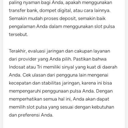
paling nyaman bagi Anda, apakah menggunakan
transfer bank, dompet digital, atau cara lainnya.
Semakin mudah proses deposit, semakin baik
pengalaman Anda dalam menggunakan slot pulsa
tersebut.
Terakhir, evaluasi jaringan dan cakupan layanan
dari provider yang Anda pilih. Pastikan bahwa
Indosat atau Tri memiliki sinyal yang kuat di daerah
Anda. Cek ulasan dari pengguna lain mengenai
kecepatan dan stabilitas jaringan, karena ini bisa
mempengaruhi penggunaan pulsa Anda. Dengan
memperhatikan semua hal ini, Anda akan dapat
memilih slot pulsa yang sesuai dengan kebutuhan
dan preferensi Anda.