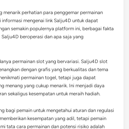
ang menarik perhatian para penggemar permainan
i informasi mengenai link Salju4D untuk dapat
an semakin populernya platform ini, berbagai fakta
 Salju4D beroperasi dan apa saja yang
danya permainan slot yang bervariasi. Salju4D slot
angkan dengan grafis yang berkualitas dan tema
enikmati permainan togel, tetapi juga dapat
ng menang yang cukup menarik. Ini menjadi daya
uran sekaligus kesempatan untuk meraih hadiah.
ing bagi pemain untuk mengetahui aturan dan regulasi
 memberikan kesempatan yang adil, tetapi pemain
i tata cara permainan dan potensi risiko adalah