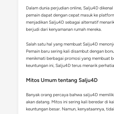
Dalam dunia perjudian online, Salju4D dikenal
pemain dapat dengan cepat masuk ke platform 
menjadikan Salju4D sebagai alternatif menar
berjudi dari kenyamanan rumah mereka.
Salah satu hal yang membuat Salju4D menonj
Pemain baru sering kali disambut dengan bon
menikmati berbagai promosi yang membuat b
keuntungan ini, Salju4D terus menarik perhati
Mitos Umum tentang Salju4D
Banyak orang percaya bahwa salju4D memiliki 
akan datang. Mitos ini sering kali beredar d
keuntungan besar. Namun, kenyataannya, tida