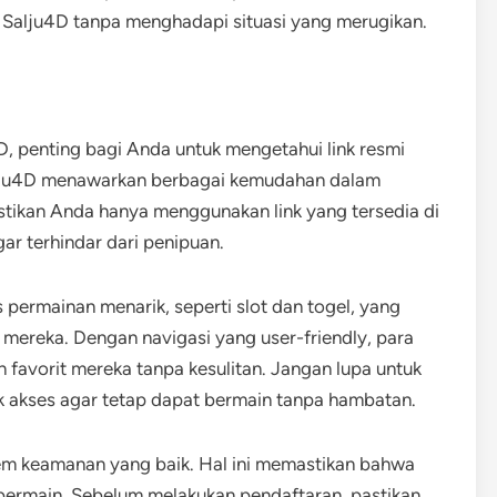
 Salju4D tanpa menghadapi situasi yang merugikan.
, penting bagi Anda untuk mengetahui link resmi
Salju4D menawarkan berbagai kemudahan dalam
stikan Anda hanya menggunakan link yang tersedia di
ar terhindar dari penipuan.
 permainan menarik, seperti slot dan togel, yang
mereka. Dengan navigasi yang user-friendly, para
avorit mereka tanpa kesulitan. Jangan lupa untuk
k akses agar tetap dapat bermain tanpa hambatan.
tem keamanan yang baik. Hal ini memastikan bahwa
 bermain. Sebelum melakukan pendaftaran, pastikan