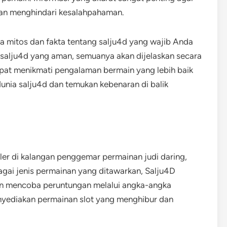
an menghindari kesalahpahaman.
pa mitos dan fakta tentang salju4d yang wajib Anda
k salju4d yang aman, semuanya akan dijelaskan secara
pat menikmati pengalaman bermain yang lebih baik
 dunia salju4d dan temukan kebenaran di balik
ler di kalangan penggemar permainan judi daring,
gai jenis permainan yang ditawarkan, Salju4D
gin mencoba peruntungan melalui angka-angka
enyediakan permainan slot yang menghibur dan