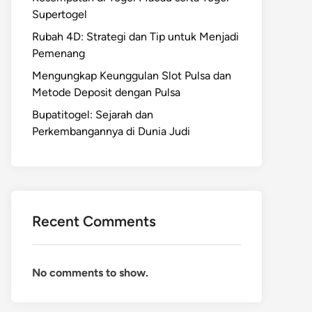
Supertogel
Rubah 4D: Strategi dan Tip untuk Menjadi
Pemenang
Mengungkap Keunggulan Slot Pulsa dan
Metode Deposit dengan Pulsa
Bupatitogel: Sejarah dan
Perkembangannya di Dunia Judi
Recent Comments
No comments to show.