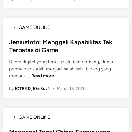
m
r
l
u
b
u
i
b
a
h
n
a
r
d
g
P
GAME ONLINE
h
:
i
:
o
a
T
K
T
s
Jeniustoto: Menggali Kapabilitas Tak
n
r
a
i
t
Terbatas di Game
G
e
w
p
e
a
n
a
Di era digital yang terus selalu berkembang, dunia
s
d
m
d
n
permainan sudah menjadi salah satu bidang yang
&
i
e
A
S
J
menarik …
T
Read more
n
m
n
l
e
e
e
g
o
by
fOT8EJXjf0m8ov5
•
March 18, 2026
n
c
l
k
t
i
h
a
a
:
u
n
l
M
P
s
i
u
u
e
P
GAME ONLINE
t
q
i
n
t
o
o
u
p
c
u
s
Mengenal Togel China: Semua yang