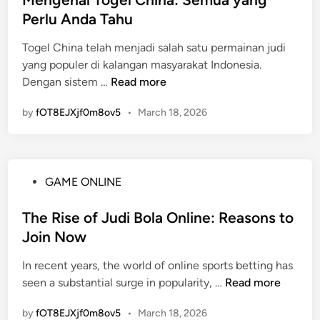
t
e
l
u
n
t
Perlu Anda Tahu
o
s
a
l
j
e
:
t
K
Togel China telah menjadi salah satu permainan judi
u
d
M
f
e
yang populer di kalangan masyarakat Indonesia.
k
i
e
o
m
M
Dengan sistem …
K
Read more
n
n
r
b
e
o
g
m
by
fOT8EJXjf0m8ov5
•
March 18, 2026
a
n
m
g
J
l
g
p
a
W
i
e
r
l
P
y
n
e
i
o
P
GAME ONLINE
a
a
h
K
k
o
n
l
e
a
e
s
The Rise of Judi Bola Online: Reasons to
g
T
n
p
r
t
S
Join Now
o
s
a
e
a
g
i
b
In recent years, the world of online sports betting has
d
n
e
f
i
T
seen a substantial surge in popularity, …
Read more
i
g
l
l
h
n
a
C
i
by
fOT8EJXjf0m8ov5
•
March 18, 2026
e
t