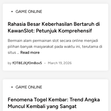
i
c
P
GAME ONLINE
e
o
’
s
Rahasia Besar Keberhasilan Bertaruh di
s
t
KawanSlot: Petunjuk Komprehensif
J
e
o
Bermain alam permainan slot secara online menjadi
d
u
pilihan banyak masyarakat pada waktu ini, terutama di
i
r
R
situs …
Read more
n
n
a
e
by
fOT8EJXjf0m8ov5
•
March 19, 2026
h
y
a
t
s
h
i
r
P
GAME ONLINE
a
o
o
B
u
s
Fenomena Togel Kembar: Trend Angka
e
g
t
Muncul Kembali yang Sangat
s
h
e