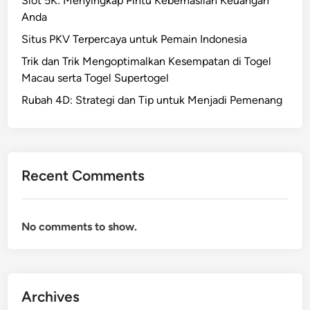
Slot 5K: Menyingkap Pintu Keberhasilan Keuangan
i
K
Anda
k
e
Situs PKV Terpercaya untuk Pemain Indonesia
m
s
a
Trik dan Trik Mengoptimalkan Kesempatan di Togel
e
t
Macau serta Togel Supertogel
m
i
p
Rubah 4D: Strategi dan Tip untuk Menjadi Pemenang
P
a
e
t
r
a
m
n
Recent Comments
a
d
i
i
n
B
No comments to show.
a
a
n
n
T
d
a
a
n
Archives
r
p