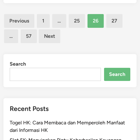
r
o
a
M
y
l
s
n
e
a
u
Posts
i
n
Previous
1
…
25
26
27
n
K
t
pagination
j
g
a
S
e
…
57
Next
a
m
l
l
k
u
o
a
a
S
t
j
n
a
T
Search
a
d
d
e
h
a
Search
a
l
i
t
r
k
S
a
i
o
k
n
m
e
g
s
Recent Posts
m
e
a
l
Togel HK: Cara Membaca dan Memperoleh Manfaat
d
:
dari Informasi HK
a
N
n