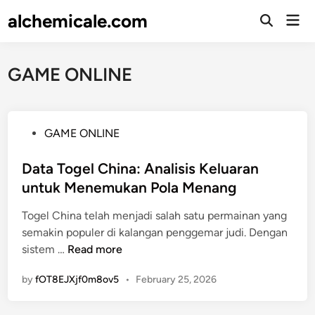
Skip
alchemicale.com
Mai
to
Open
Men
Search
content
GAME ONLINE
P
GAME ONLINE
o
s
Data Togel China: Analisis Keluaran
t
untuk Menemukan Pola Menang
e
Togel China telah menjadi salah satu permainan yang
d
semakin populer di kalangan penggemar judi. Dengan
i
D
sistem …
Read more
n
a
by
fOT8EJXjf0m8ov5
•
February 25, 2026
t
a