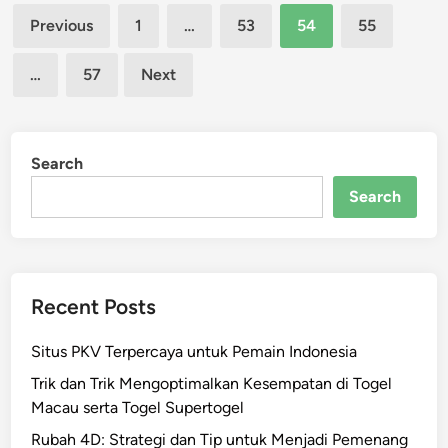
l
M
Posts
k
e
Previous
1
…
53
54
55
A
e
s
pagination
t
g
n
i
a
…
57
Next
e
g
T
s
n
u
o
i
t
n
g
k
:
t
e
Search
a
F
u
l
n
Search
i
n
S
H
r
g
i
a
s
k
d
s
t
a
n
i
S
n
e
Recent Posts
l
t
?
y
T
e
H
Situs PKV Terpercaya untuk Pemain Indonesia
o
p
a
g
Trik dan Trik Mengoptimalkan Kesempatan di Togel
r
e
Macau serta Togel Supertogel
i
l
Rubah 4D: Strategi dan Tip untuk Menjadi Pemenang
I