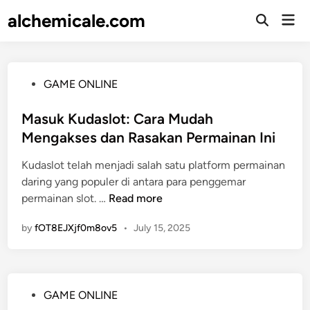
Skip
alchemicale.com
Mai
to
Open
Men
Search
content
P
GAME ONLINE
o
s
Masuk Kudaslot: Cara Mudah
t
Mengakses dan Rasakan Permainan Ini
e
Kudaslot telah menjadi salah satu platform permainan
d
daring yang populer di antara para penggemar
i
M
permainan slot. …
Read more
n
a
by
fOT8EJXjf0m8ov5
•
July 15, 2025
s
u
k
K
P
GAME ONLINE
u