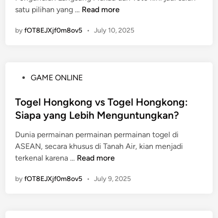
a
u
u
P
satu pilihan yang …
Read more
n
r
i
s
e
a
S
by
fOT8EJXjf0m8ov5
•
July 10, 2025
T
n
n
l
e
g
M
o
r
u
a
t
p
n
c
Q
P
GAME ONLINE
e
d
a
R
o
r
i
o
I
s
Togel Hongkong vs Togel Hongkong:
c
a
:
S
t
a
Siapa yang Lebih Menguntungkan?
n
Y
:
e
y
M
a
P
Dunia permainan permainan permainan togel di
d
a
a
n
e
ASEAN, secara khusus di Tanah Air, kian menjadi
i
c
g
t
T
terkenal karena …
Read more
n
a
H
u
o
u
a
by
fOT8EJXjf0m8ov5
n
•
July 9, 2025
g
d
r
j
e
a
u
u
l
n
s
k
H