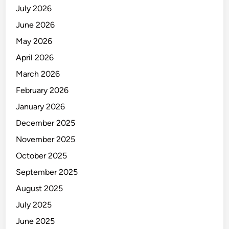
g
n
July 2026
a
g
June 2026
n
k
A
May 2026
a
n
p
April 2026
d
March 2026
a
February 2026
January 2026
December 2025
November 2025
October 2025
September 2025
August 2025
July 2025
June 2025