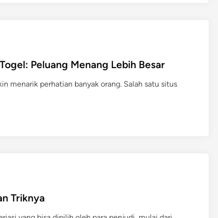
m
a
n
a
h
Togel: Peluang Menang Lebih Besar
L
o
in menarik perhatian banyak orang. Salah satu situs
g
i
n
k
e
U
n
i
4
D
an Triknya
.
M
iasi yang bisa dipilih oleh para penjudi, mulai dari …