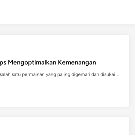
Tips Mengoptimalkan Kemenangan
 salah satu permainan yang paling digemari dan disukai …