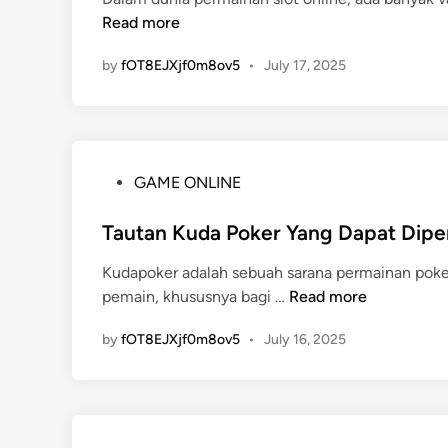
e
e
e
a
Read more
d
m
r
n
i
e
a
T
by
fOT8EJXjf0m8ov5
•
July 17, 2025
n
n
h
e
a
a
n
n
s
a
g
i
n
a
a
P
GAME ONLINE
g
n
a
o
d
n
s
Tautan Kuda Poker Yang Dapat Dipe
a
G
t
n
Kudapoker adalah sebuah sarana permainan poker
e
e
A
T
pemain, khususnya bagi …
Read more
n
d
m
a
e
i
a
by
fOT8EJXjf0m8ov5
•
July 16, 2025
u
r
n
n
t
a
a
s
n
i
K
T