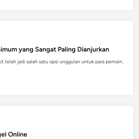
nimum yang Sangat Paling Dianjurkan
t telah jadi salah satu opsi unggulan untuk para pemain.
el Online