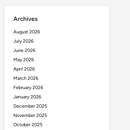
Archives
August 2026
July 2026
June 2026
May 2026
April 2026
March 2026
February 2026
January 2026
December 2025
November 2025
October 2025