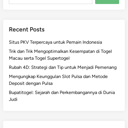
Recent Posts
Situs PKV Terpercaya untuk Pemain Indonesia
Trik dan Trik Mengoptimalkan Kesempatan di Togel
Macau serta Togel Supertogel
Rubah 4D: Strategi dan Tip untuk Menjadi Pemenang
Mengungkap Keunggulan Slot Pulsa dan Metode
Deposit dengan Pulsa
Bupatitogel: Sejarah dan Perkembangannya di Dunia
Judi