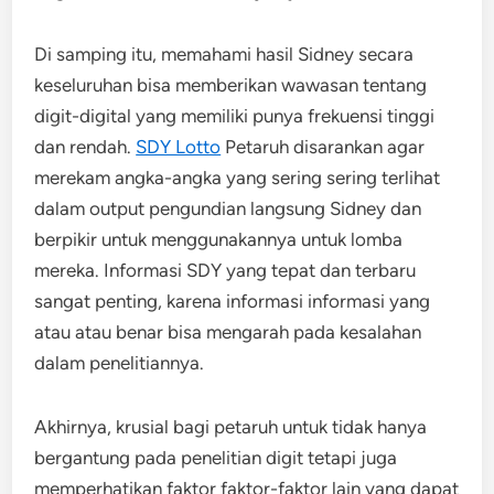
Di samping itu, memahami hasil Sidney secara
keseluruhan bisa memberikan wawasan tentang
digit-digital yang memiliki punya frekuensi tinggi
dan rendah.
SDY Lotto
Petaruh disarankan agar
merekam angka-angka yang sering sering terlihat
dalam output pengundian langsung Sidney dan
berpikir untuk menggunakannya untuk lomba
mereka. Informasi SDY yang tepat dan terbaru
sangat penting, karena informasi informasi yang
atau atau benar bisa mengarah pada kesalahan
dalam penelitiannya.
Akhirnya, krusial bagi petaruh untuk tidak hanya
bergantung pada penelitian digit tetapi juga
memperhatikan faktor faktor-faktor lain yang dapat