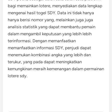
bagi memainkan lotere, menyediakan data lengkap
mengenai hasil togel SDY. Data ini tidak hanya
hanya berisi nomor yang, melainkan juga juga
analisis statistik yang dapat membantu pemain
dalam mengambil keputusan yang lebih lebih
terinformasi. Dengan memanfaatkan
memanfaatkan informasi SDY, penjudi dapat
menemukan kombinasi angka yang lebih dan
terukur, yang pada dapat meningkatkan
kemungkinan meraih kemenangan dalam permainan
lotere sdy.