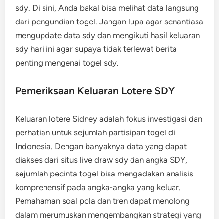
sdy. Di sini, Anda bakal bisa melihat data langsung
dari pengundian togel. Jangan lupa agar senantiasa
mengupdate data sdy dan mengikuti hasil keluaran
sdy hari ini agar supaya tidak terlewat berita
penting mengenai togel sdy.
Pemeriksaan Keluaran Lotere SDY
Keluaran lotere Sidney adalah fokus investigasi dan
perhatian untuk sejumlah partisipan togel di
Indonesia. Dengan banyaknya data yang dapat
diakses dari situs live draw sdy dan angka SDY,
sejumlah pecinta togel bisa mengadakan analisis
komprehensif pada angka-angka yang keluar.
Pemahaman soal pola dan tren dapat menolong
dalam merumuskan mengembangkan strategi yang