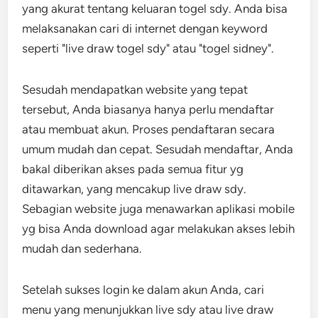
yang akurat tentang keluaran togel sdy. Anda bisa
melaksanakan cari di internet dengan keyword
seperti "live draw togel sdy" atau "togel sidney".
Sesudah mendapatkan website yang tepat
tersebut, Anda biasanya hanya perlu mendaftar
atau membuat akun. Proses pendaftaran secara
umum mudah dan cepat. Sesudah mendaftar, Anda
bakal diberikan akses pada semua fitur yg
ditawarkan, yang mencakup live draw sdy.
Sebagian website juga menawarkan aplikasi mobile
yg bisa Anda download agar melakukan akses lebih
mudah dan sederhana.
Setelah sukses login ke dalam akun Anda, cari
menu yang menunjukkan live sdy atau live draw