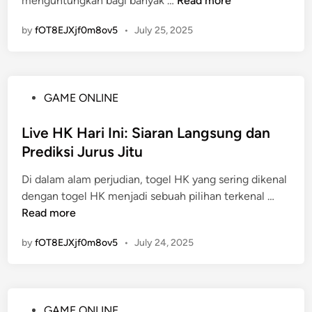
menguntungkan bagi banyak …
Read more
n
v
R
e
e
a
by
fOT8EJXjf0m8ov5
•
July 25, 2025
n
D
h
d
r
a
a
a
s
f
w
i
P
GAME ONLINE
t
H
a
o
a
K
d
s
Live HK Hari Ini: Siaran Langsung dan
r
:
i
t
Prediksi Jurus Jitu
a
K
B
e
n
e
a
Di dalam alam perjudian, togel HK yang sering dikenal
d
M
s
l
L
dengan togel HK menjadi sebuah pilihan terkenal …
i
a
e
i
i
Read more
n
h
r
k
v
a
u
by
fOT8EJXjf0m8ov5
•
D
July 24, 2025
e
4
a
a
H
D
n
t
K
:
U
a
H
L
n
P
GAME ONLINE