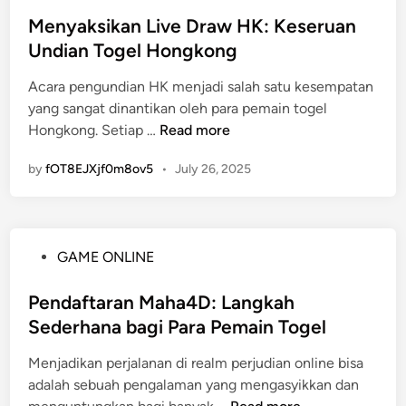
o
g
s
Menyaksikan Live Draw HK: Keseruan
e
t
Undian Togel Hongkong
l
e
M
Acara pengundian HK menjadi salah satu kesempatan
d
a
yang sangat dinantikan oleh para pemain togel
i
c
M
Hongkong. Setiap …
Read more
n
a
e
u
by
fOT8EJXjf0m8ov5
•
July 26, 2025
n
:
y
M
a
e
k
n
P
GAME ONLINE
s
g
o
i
u
s
Pendaftaran Maha4D: Langkah
k
n
t
Sederhana bagi Para Pemain Togel
a
g
e
n
k
Menjadikan perjalanan di realm perjudian online bisa
d
L
a
adalah sebuah pengalaman yang mengasyikkan dan
i
i
p
P